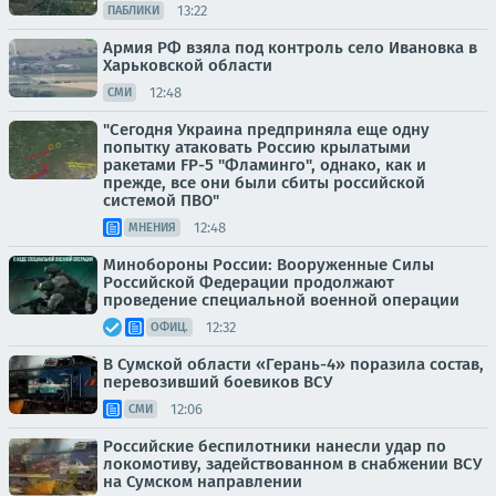
13:22
ПАБЛИКИ
Армия РФ взяла под контроль село Ивановка в
Харьковской области
12:48
СМИ
"Сегодня Украина предприняла еще одну
попытку атаковать Россию крылатыми
ракетами FP-5 "Фламинго", однако, как и
прежде, все они были сбиты российской
системой ПВО"
12:48
МНЕНИЯ
Минобороны России: Вооруженные Силы
Российской Федерации продолжают
проведение специальной военной операции
12:32
ОФИЦ.
В Сумской области «Герань-4» поразила состав,
перевозивший боевиков ВСУ
12:06
СМИ
Российские беспилотники нанесли удар по
локомотиву, задействованном в снабжении ВСУ
на Сумском направлении