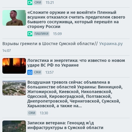
15:21
СМИ
«Сложите оружие и не воюйте!» Пленный
всушник отказался считать предателем своего
бывшего сослуживца, который перешёл на
сторону России
15:09
ПАБЛИКИ
Взрывы гремели в Шостке Сумской области//
Украина.ру
14:07
Логистика и энергетика: что известно о новом
ударе ВС РФ по Украине
13:57
СМИ
Воздушная тревога сейчас объявлена в
большинстве областей Украины: Винницкой,
Житомирской, Киевской, Николаевской,
Одесской, Кировоградской, Полтавской,
Днепропетровской, Черниговской, Сумской,
Харьковской, а также на...
13:30
СМИ
Записки ветерана: Геноцид ж\д
инфраструктуры в Сумской области