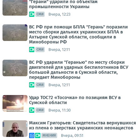
"Герани" ударили по объектам
промышленности Украины
Вчера, 12:23
СМИ
ВС РФ при помощи БПЛА "Герань" поразили
место сборки дальних украинских БПЛА в
Ахтырке Сумской области, сообщили в
Минобороны РФ
Вчера, 12:11
СМИ
ВС РФ ударили "Геранью" по месту сборки
двигателей для ударных беспилотников ВСУ
большой дальности в Сумской области,
передает Минобороны
Вчера, 12:11
СМИ
Удар ТОС?2 «Тосочка» по позициям ВСУ в
Сумской области
Вчера, 11:30
СМИ
Максим Григорьев: Свидетельства вернувшихся
из плена о зверствах украинских неонацистов
Вчера, 09:51
МНЕНИЯ