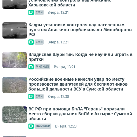
установления контроля над Анискино
Харьковской области
Вчера, 13:21
СМИ
Кадры установки контроля над населенным
пунктом Анискино опубликовало Минобороны
РФ
Вчера, 13:21
СМИ
Владислав Шурыгин: Когда не научили играть в
прятки
Вчера, 13:21
МНЕНИЯ
Российские военные нанесли удар по месту
производства двигателей для беспилотников
большой дальности ВСУ в Сумской области
Вчера, 12:38
СМИ
ВС РФ при помощи БпЛА "Герань" поразили
место сборки дальних БпЛА в Ахтырке Сумской
области
Вчера, 12:23
ПАБЛИКИ