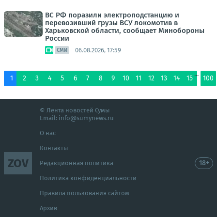
ВС РФ поразили электроподстанцию и
перевозивший грузы ВСУ локомотив в
Харьковской области, сообщает Минобороны
России
06.08.2026, 17:59
СМИ
...
1
2
3
4
5
6
7
8
9
10
11
12
13
14
15
100
© Лента новостей Сумы
Email:
info@sumynews.ru
О нас
Контакты
ZOV
18+
Редакционная политика
Политика конфиденциальности
Правила пользования сайтом
Архив