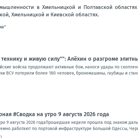
мышленности в Хмельницкой и Полтавской областях
кой, Хмельницкой и Киевской областях.
ма"
 технику и живую силу"": Алёхин о разгроме элитн
ийские войска продолжают активные бои, нанося удары по скоплен
тки ВСУ потеряли более 180 человек, бронемашины, гаубицы и станци
ная #Сводка на утро 9 августа 2026 года
тро 9 августа 2026 годаПрошедшая неделя прошла под знаком да
темно работают по портовой инфраструктуре Большой Одессы, Черн
3