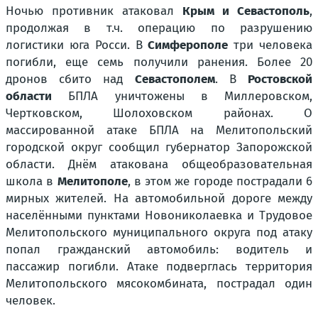
Ночью противник атаковал
Крым и Севастополь
,
продолжая в т.ч. операцию по разрушению
логистики юга Росси. В
Симферополе
три человека
погибли, еще семь получили ранения. Более 20
дронов сбито над
Севастополем
. В
Ростовской
области
БПЛА уничтожены в Миллеровском,
Чертковском, Шолоховском районах. О
массированной атаке БПЛА на Мелитопольский
городской округ сообщил губернатор Запорожской
области. Днём атакована общеобразовательная
школа в
Мелитополе
, в этом же городе пострадали 6
мирных жителей. На автомобильной дороге между
населёнными пунктами Новониколаевка и Трудовое
Мелитопольского муниципального округа под атаку
попал гражданский автомобиль: водитель и
пассажир погибли. Атаке подверглась территория
Мелитопольского мясокомбината, пострадал один
человек.