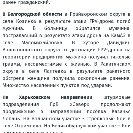
ранен гражданский.
В Белгородской области
в Грайворонском округе в
селе Козинка в результате атаки FPV-дрона погиб
мужчина. В больницу обратился мужчина,
пострадавший в результате атаки дрона на КамАЗ в
селе Маломихайловка. В хуторе Давыдкин
Волоконовского округа от детонации FPV-дрона на
территории предприятия мужчина получил тяжёлые
травмы, несовместимые с жизнью. В Ракитянском
округе в селе Лаптевка в результате ракетного
обстрела женщина получила осколочные ранения.
Множество населенных пунктов под ударами.
На Харьковском направлении
штурмовые
подразделения ГрВ «Север» продолжают
продвижение в направлении посёлка Казачья
Лопань. На Волчанском участке - стрелковые бои в
селе Охримовка. На Великобурлукском участке – бои
у Нововасилевки в лесах.