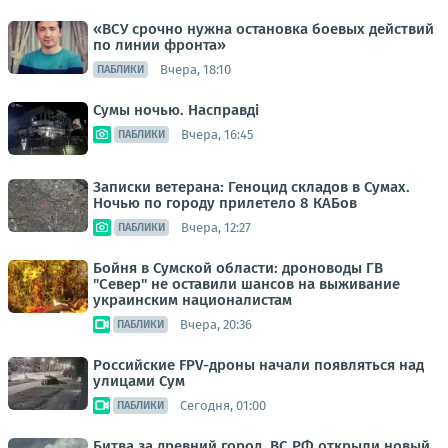
«ВСУ срочно нужна остановка боевых действий
по линии фронта»
Вчера, 18:10
ПАБЛИКИ
Сумы ночью. Насправді
Вчера, 16:45
ПАБЛИКИ
Записки ветерана: Геноцид складов в Сумах.
Ночью по городу прилетело 8 КАБов
Вчера, 12:27
ПАБЛИКИ
Бойня в Сумской области: дроноводы ГВ
"Север" не оставили шансов на выживание
украинским националистам
Вчера, 20:36
ПАБЛИКИ
Российские FPV-дроны начали появляться над
улицами Сум
Сегодня, 01:00
ПАБЛИКИ
Битва за древний город. ВС РФ открыли новый