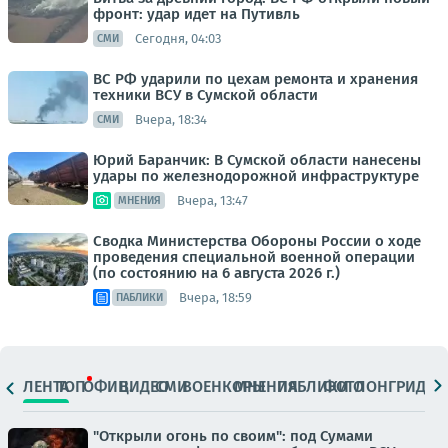
фронт: удар идет на Путивль
Сегодня, 04:03
СМИ
ВС РФ ударили по цехам ремонта и хранения
техники ВСУ в Сумской области
Вчера, 18:34
СМИ
Юрий Баранчик: В Сумской области нанесены
удары по железнодорожной инфраструктуре
Вчера, 13:47
МНЕНИЯ
Сводка Министерства Обороны России о ходе
проведения специальной военной операции
(по состоянию на 6 августа 2026 г.)
Вчера, 18:59
ПАБЛИКИ
ЛЕНТА
ТОП
ОФИЦ.
ВИДЕО
СМИ
ВОЕНКОРЫ
МНЕНИЯ
ПАБЛИКИ
ФОТО
ЛОНГРИДЫ
"Открыли огонь по своим": под Сумами