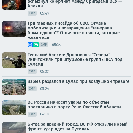
вспыхнул конфликт между бригадами ВСУ —
Алехин
05:49
СМИ
Три главных инсайда об СВО. Отмена
мобилизации и возвращение "генерала
Армагеддона"? Отличные новости, которые
ждали все
05:34
СМИ
Геннадий Алёхин: Дроноводы "Севера"
уничтожили три штурмовые группы ВСУ под
Сумами
05:33
СМИ
Взрыв раздался в Сумах при воздушной тревоге
05:24
СМИ
ВС России наносят удары по объектам
противника в порту Рени Одесской области
04:18
СМИ
Битва за древний город. ВС РФ открыли новый
фронт: удар идет на Путивль