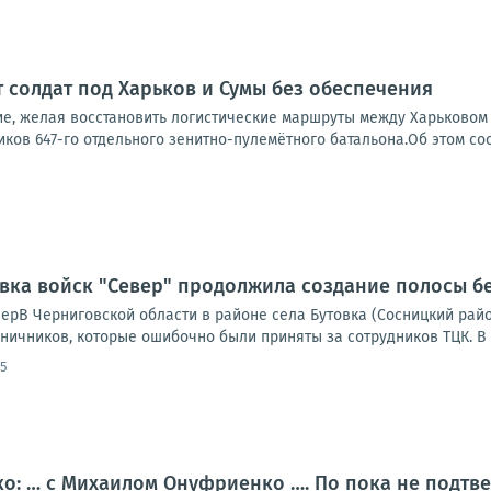
т солдат под Харьков и Сумы без обеспечения
е, желая восстановить логистические маршруты между Харьковом
ков 647-го отдельного зенитно-пулемётного батальона.Об этом со
овка войск "Север" продолжила создание полосы б
ерВ Черниговской области в районе села Бутовка (Сосницкий рай
ничников, которые ошибочно были приняты за сотрудников ТЦК. В р
45
о: … с Михаилом Онуфриенко …. По пока не подтв