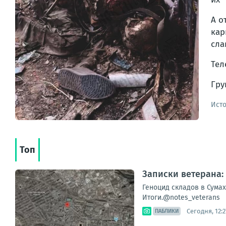
А о
кар
сла
Тел
Гр
Ист
Топ
Записки ветерана:
Геноцид складов в Сумах
Итоги.@notes_veterans
Сегодня, 12:2
ПАБЛИКИ