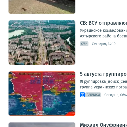
СВ: ВСУ отправляю
Украинское командовани
Ахтырского района боеви
Сегодня, 14:19
СМИ
5 августа группир
#Группировка_войск_Сев
группа украинских погра
Сегодня, 06:
ПАБЛИКИ
Михаил Онуфриенк