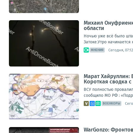
Михаил Онуфриенко
области
Ночью уже всё было штат
Затоке.Утро начинается н
Сегодня, 07:12
МНЕНИЯ
Марат Хайруллин: 
Короткая сводка с 
ВСУ полностью провалили
сообщило МО РФ : «Подр
Сего
ВОЕНКОРЫ
WarGonzo: Фронтова