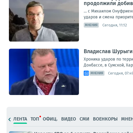
продолжили добива
… с Михаилом Онуфриенк
ударов и смена приоритет
Сегодня, 11:12
МНЕНИЯ
Владислав Шурыгин
Хроника ударов по терри
Донбассе, в Сумской, Ха
Сегодня, 07:4
МНЕНИЯ
ЛЕНТА
ТОП
ОФИЦ.
ВИДЕО
СМИ
ВОЕНКОРЫ
МНЕ