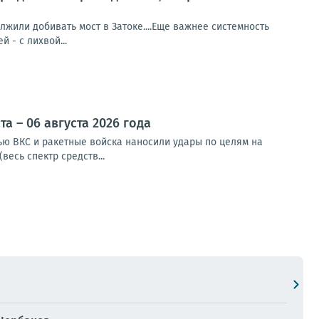
или добивать мост в Затоке....Еще важнее системность
й - с лихвой...
 – 06 августа 2026 года
чью ВКС и ракетные войска наносили удары по целям на
весь спектр средств...