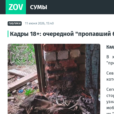
ZOV
СУМЫ
11 июня 2026, 15:40
ПАБЛИКИ
Кадры 18+: очередной "пропавший б
Кад
В 
"пр
Сев
кот
Сег
сто
узн
моб
их "