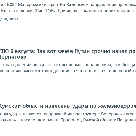
ро 06.08.26Запорожский фронтНа Каменском направлении продолжа
 Новояковлевки. (Рис. 1.1)На Гуляйпольском направлении продолжа
дня, 08:39
ВО 6 августа: Так вот зачем Путин срочно начал р
Чернигова
ет наступление почти на всех основных направлениях, освобожда
ю ротацию высшего командования, в частности, назначив новый к
 Сумской области нанесены удары по железнодоро
сены удары по железнодорожной инфраструктуре Вечером 4 авгус
одино» в населённом пункте Тростянец Сумской области.По данным с
7