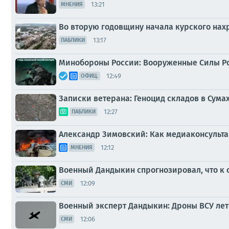
13:21
МНЕНИЯ
Во вторую годовщину начала курского нах
13:17
ПАБЛИКИ
Минобороны России: Вооруженные Силы Р
12:49
ОФИЦ.
Записки ветерана: Геноцид складов в Сума
12:27
ПАБЛИКИ
Александр Зимовский: Как медиаконсульта
12:12
МНЕНИЯ
Военный Дандыкин спрогнозировал, что к 
12:09
СМИ
Военный эксперт Дандыкин: Дроны ВСУ лет
12:06
СМИ