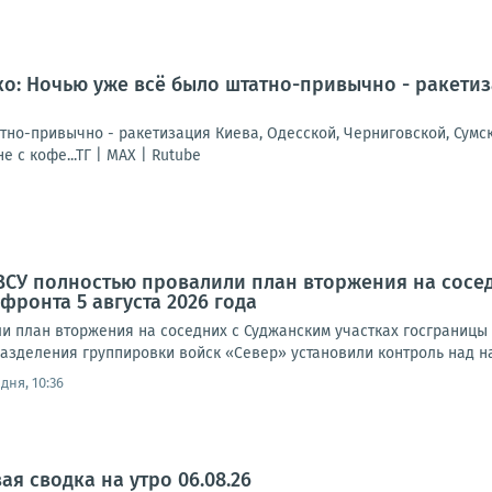
: Ночью уже всё было штатно-привычно - ракетиза
но-привычно - ракетизация Киева, Одесской, Черниговской, Сумско
е с кофе...ТГ | МАХ | Rutube
ВСУ полностью провалили план вторжения на сосе
фронта 5 августа 2026 года
 план вторжения на соседних с Суджанским участках госграницы Р
азделения группировки войск «Север» установили контроль над на
дня, 10:36
я сводка на утро 06.08.26