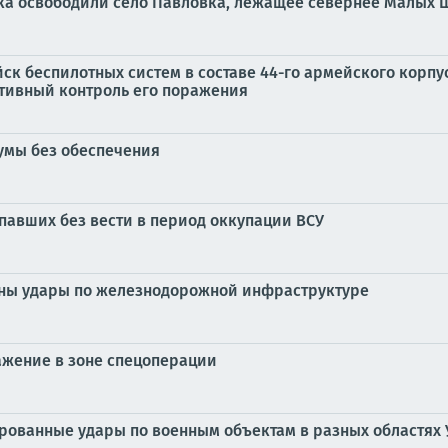
йска освободили село Павловка, лежащее севернее Малых
йск беспилотных систем в составе 44-го армейского корп
ктивный контроль его поражения
Сумы без обеспечения
павших без вести в период оккупации ВСУ
ены удары по железнодорожной инфраструктуре
ажение в зоне спецоперации
ированные удары по военным объектам в разных областях