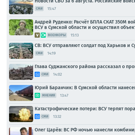
Новости СВО за 6 августа. Российские во
15:47
СМИ
Андрей Руденко: Расчёт БПЛА СКАТ 350М во
ВСУ в Сумской области и осуществил объе
15:13
ВОЕНКОРЫ
СВ: ВСУ отправляют солдат под Харьков и 
14:19
СМИ
Глава Суджанского района рассказал о про
14:02
СМИ
Юрий Баранчик: В Сумской области нанес
13:47
МНЕНИЯ
Катастрофические потери: ВСУ терпят пор
13:32
СМИ
Олег Царёв: ВС РФ ночью нанесли комбин