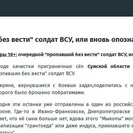
ез вести" солдат ВСУ, или вновь опозн
ры 18+:
очередной "пропавший без вести" солдат ВСУ, и
ходе зачистки приграничных сёл
Сумской области
н
опавших без вести" солдат ВСУ.
еряне, вернувшиеся с боевых задач,поделились с 
орого было брошено побратимами.
одня эти останки уже отправлены в один из россий
роне. Где-то в Ивано-Франковске, Днепропетровск
ает, что её сына больше нет, вдова этого "Мыколы" м
илизации "грантоеда" или даже индуса, приехавшего на
татка".