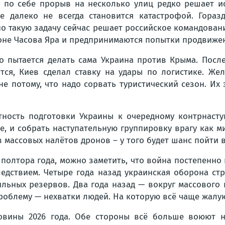
 по себе прорыв на несколько улиц редко решает ис
е далеко не всегда становится катастрофой. Гораз
о такую задачу сейчас решает российское командовани
оне Часова Яра и предпринимаются попытки продвижен
о пытается делать сама Украина против Крыма. После
тся, Киев сделал ставку на удары по логистике. Же
е потому, что надо сорвать туристический сезон. Их
.
ятность подготовки Украины к очередному контрнаст
е, и собрать наступательную группировку врагу как ми
массовых налётов дронов – у того будет шанс пойти в
 полтора года, можно заметить, что война постепенно
ледствием. Четыре года назад украинская оборона ст
ильных резервов. Два года назад — вокруг массового 
роблему — нехватки людей. На которую всё чаще жалу
овины 2026 года. Обе стороны всё больше воюют не