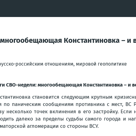
 многообещающая Константиновка – и 
орусско-российским отношениям, мировой геополитике
ги СВО-недели: многообещающая Константиновка – и в
стантиновка становится следующим крупным кризисны
я по паническим сообщениям противника с мест, ВС Р
зу несколько точек вклинения в его застройку. Если
одить далеко за пределы судьбы самого города и на
маторской агломерации со стороны ВСУ.