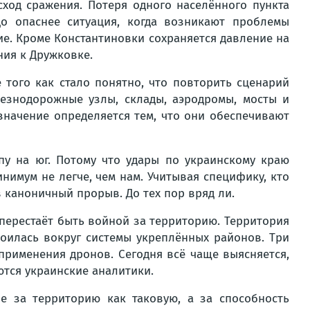
ход сражения. Потеря одного населённого пункта
до опаснее ситуация, когда возникают проблемы
е. Кроме Константиновки сохраняется давление на
ия к Дружковке.
 того как стало понятно, что повторить сценарий
лезнодорожные узлы, склады, аэродромы, мосты и
 значение определяется тем, что они обеспечивают
упу на юг. Потому что удары по украинскому краю
нимум не легче, чем нам. Учитывая специфику, кто
 каноничный прорыв. До тех пор вряд ли.
 перестаёт быть войной за территорию. Территория
роилась вокруг системы укреплённых районов. Три
применения дронов. Сегодня всё чаще выясняется,
ются украинские аналитики.
 за территорию как таковую, а за способность