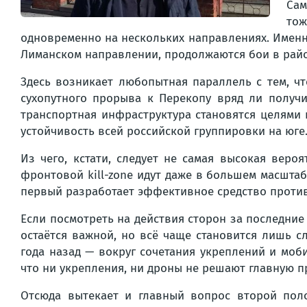
Сам
тож
одновременно на нескольких направлениях. Именн
Лиманском направлении, продолжаются бои в рай
Здесь возникает любопытная параллель с тем, чт
сухопутного прорыва к Перекопу вряд ли получи
транспортная инфраструктура становятся целями н
устойчивость всей российской группировки на юге
Из чего, кстати, следует не самая высокая веро
фронтовой kill-zone идут даже в большем масштаб
первый разработает эффективное средство против 
Если посмотреть на действия сторон за последние
остаётся важной, но всё чаще становится лишь с
года назад — вокруг сочетания укреплений и моб
что ни укрепления, ни дроны не решают главную п
Отсюда вытекает и главный вопрос второй пол