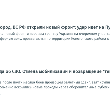
город. ВС РФ открыли новый фронт: удар идет на П
ла новый фронт и перешла границу Украины на очередном участке
ферную зону, продвигаются по территории Конотопского района к П
да об СВО. Отмена мобилизации и возвращение "ге
е
е после почти месяца боёв произошёл заметный сдвиг: взят крупн
временно вскрылись новые проходы через оборонительные рубежи.
4