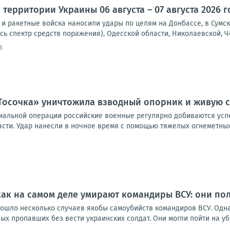
территории Украины 06 августа – 07 августа 2026 г
и ракетные войска наносили удары по целям на Донбассе, в Сумск
сь спектр средств поражения), Одесской области, Николаевской, Че
3
Тосочка» уничтожила взводный опорник и живую с
иальной операции российские военные регулярно добиваются усп
асти. Удар нанесли в ночное время с помощью тяжелых огнеметных с
как на самом деле умирают командиры ВСУ: они по
зошло несколько случаев якобы самоубийств командиров ВСУ. Одна
ых пропавших без вести украинских солдат. Они могли пойти на уби