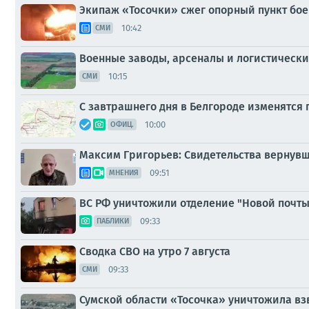
Экипаж «Тосочки» сжег опорный пункт бое
10:42
СМИ
Военные заводы, арсеналы и логистически
10:15
СМИ
С завтрашнего дня в Белгороде изменятся п
10:00
ОФИЦ.
Максим Григорьев: Свидетельства вернувш
09:51
МНЕНИЯ
ВС РФ уничтожили отделение "Новой почты"
09:33
ПАБЛИКИ
Сводка СВО на утро 7 августа
09:33
СМИ
Сумской области «Тосочка» уничтожила вз