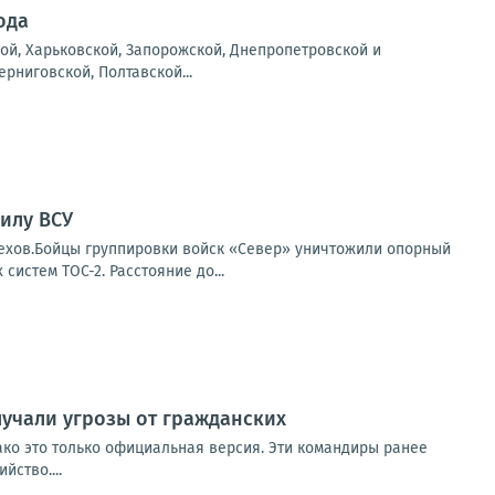
ода
ой, Харьковской, Запорожской, Днепропетровской и
рниговской, Полтавской...
илу ВСУ
ехов.Бойцы группировки войск «Север» уничтожили опорный
истем ТОС-2. Расстояние до...
лучали угрозы от гражданских
ко это только официальная версия. Эти командиры ранее
йство....