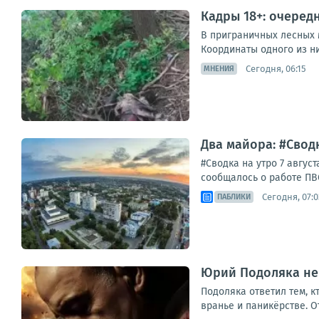
Кадры 18+: очеред
В приграничных лесных 
Координаты одного из ни
Сегодня, 06:15
МНЕНИЯ
Два майора: #Сводк
#Сводка на утро 7 авгу
сообщалось о работе ПВО
Сегодня, 07:0
ПАБЛИКИ
Юрий Подоляка не 
Подоляка ответил тем, к
вранье и паникёрстве. От