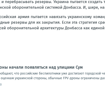
 и перебрасывать резервы. Украина пытается создать
аинской оборонительной системой Донбасса. И, шире, н
оссийская армия пытается навязать украинскому ком
ные резервы для их закрытия. Если эта стратегия сра
сей оборонительной архитектуры Донбасса как единой
оны начали появляться над улицами Сум
ообщают, что российские беспилотники уже достигают городской ч
 оценкам украинской стороны, обычные FPV-дроны ограничены даль
00