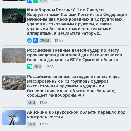
13:08
СМИ
Минобороны России: С 1 по 7 августа
Вооруженными Силами Российской Федерации
нанесены два массированных и 12 групповых
ударов высокоточным оружием, а также
ударными беспилотными летательными
аппаратами, в результате которых...
12:45
ОФИЦ.
Российские военные нанесли удар по месту
производства двигателей для беспилотников
большой дальности ВСУ в Сумской области
12:38
СМИ
Российские военные за неделю нанесли два
массированных и 12 групповых ударов
высокоточным оружием и ударными
беспилотниками по объектам на Украине,
сообщает Минобороны РФ
12:33
СМИ
Анискино в Харьковской области перешло под
контроль России
12:30
СМИ