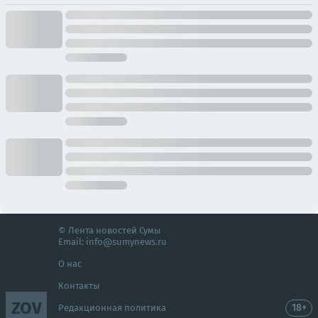
© Лента новостей Сумы
Email:
info@sumynews.ru
О нас
Контакты
ZOV
18+
Редакционная политика