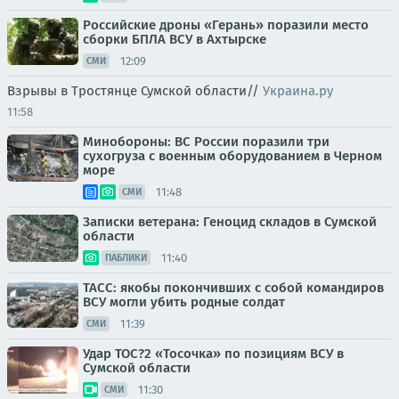
Российские дроны «Герань» поразили место
сборки БПЛА ВСУ в Ахтырске
12:09
СМИ
Взрывы в Тростянце Сумской области//
Украина.ру
11:58
Минобороны: ВС России поразили три
сухогруза с военным оборудованием в Черном
море
11:48
СМИ
Записки ветерана: Геноцид складов в Сумской
области
11:40
ПАБЛИКИ
ТАСС: якобы покончивших с собой командиров
ВСУ могли убить родные солдат
11:39
СМИ
Удар ТОС?2 «Тосочка» по позициям ВСУ в
Сумской области
11:30
СМИ