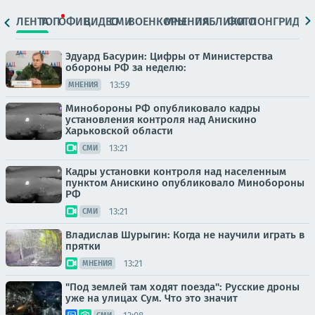
ЛЕНТА
ТОП
ОФИЦ.
ВИДЕО
СМИ
ВОЕНКОРЫ
МНЕНИЯ
ПАБЛИКИ
ФОТО
ЛОНГРИДЫ
Эдуард Басурин: Цифры от Министерства
обороны РФ за неделю:
13:59
МНЕНИЯ
Минобороны РФ опубликовало кадры
установления контроля над Анискино
Харьковской области
13:21
СМИ
Кадры установки контроля над населенным
пунктом Анискино опубликовало Минобороны
РФ
13:21
СМИ
Владислав Шурыгин: Когда не научили играть в
прятки
13:21
МНЕНИЯ
"Под землей там ходят поезда": Русские дроны
уже на улицах Сум. Что это значит