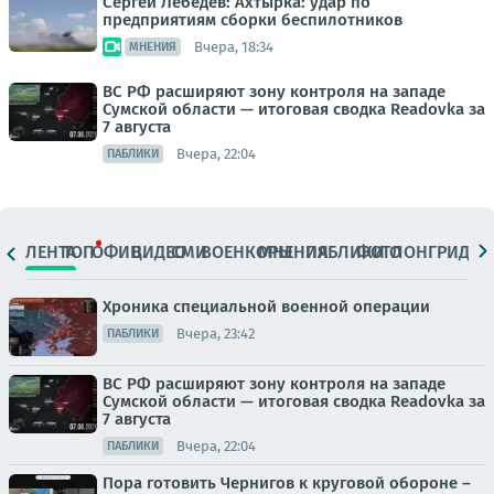
Сергей Лебедев: Ахтырка: удар по
предприятиям сборки беспилотников
Вчера, 18:34
МНЕНИЯ
ВС РФ расширяют зону контроля на западе
Сумской области — итоговая сводка Readovka за
7 августа
Вчера, 22:04
ПАБЛИКИ
ЛЕНТА
ТОП
ОФИЦ.
ВИДЕО
СМИ
ВОЕНКОРЫ
МНЕНИЯ
ПАБЛИКИ
ФОТО
ЛОНГРИДЫ
Хроника специальной военной операции
Вчера, 23:42
ПАБЛИКИ
ВС РФ расширяют зону контроля на западе
Сумской области — итоговая сводка Readovka за
7 августа
Вчера, 22:04
ПАБЛИКИ
Пора готовить Чернигов к круговой обороне –