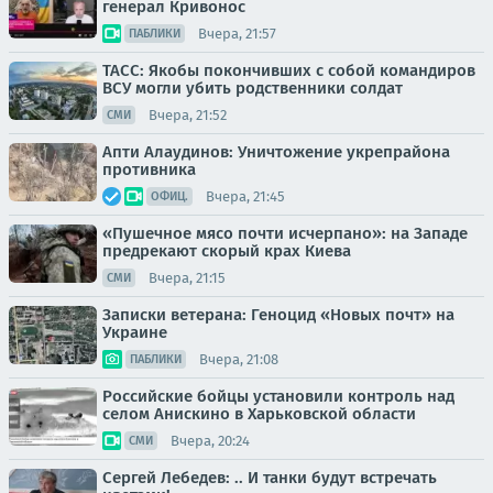
генерал Кривонос
Вчера, 21:57
ПАБЛИКИ
ТАСС: Якобы покончивших с собой командиров
ВСУ могли убить родственники солдат
Вчера, 21:52
СМИ
Апти Алаудинов: Уничтожение укрепрайона
противника
Вчера, 21:45
ОФИЦ.
«Пушечное мясо почти исчерпано»: на Западе
предрекают скорый крах Киева
Вчера, 21:15
СМИ
Записки ветерана: Геноцид «Новых почт» на
Украине
Вчера, 21:08
ПАБЛИКИ
Российские бойцы установили контроль над
селом Анискино в Харьковской области
Вчера, 20:24
СМИ
Сергей Лебедев: .. И танки будут встречать