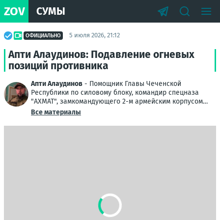
ZOV
СУМЫ
5 июля 2026, 21:12
ОФИЦИАЛЬНО
Апти Алаудинов: Подавление огневых
позиций противника
Апти Алаудинов
- Помощник Главы Чеченской
Республики по силовому блоку, командир спецназа
"АХМАТ", замкомандующего 2-м армейским корпусом
Народной милиции ЛНР
Все материалы