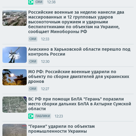
12:38
СМИ
Российские военные за неделю нанесли два
массированных и 12 групповых ударов
высокоточным оружием и ударными
беспилотниками по объектам на Украине,
сообщает Минобороны РФ
12:33
СМИ
Анискино в Харьковской области перешло под
контроль России
12:30
СМИ
МО РФ: Российские военные ударили по
объекту по сборке двигателей для украинских
дронов
12:27
СМИ
ВС РФ при помощи БпЛА "Герань" поразили
место сборки дальних БпЛА в Ахтырке Сумской
области
12:23
ПАБЛИКИ
"Герани" ударили по объектам
промышленности Украины