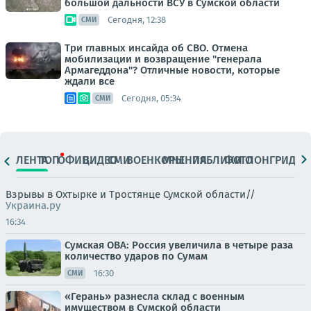
большой дальности ВСУ в Сумской области
Сегодня, 12:38
СМИ
Три главных инсайда об СВО. Отмена
мобилизации и возвращение "генерала
Армагеддона"? Отличные новости, которые
ждали все
Сегодня, 05:34
СМИ
ЛЕНТА
ТОП
ОФИЦ.
ВИДЕО
СМИ
ВОЕНКОРЫ
МНЕНИЯ
ПАБЛИКИ
ФОТО
ЛОНГРИДЫ
Взрывы в Охтырке и Тростянце Сумской области//
Украина.ру
16:34
Сумская ОВА: Россия увеличила в четыре раза
количество ударов по Сумам
16:30
СМИ
«Герань» разнесла склад с военным
имуществом в Сумской области