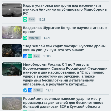
Кадры установки контроля над населенным
пунктом Анискино опубликовало Минобороны
РФ
13:21
СМИ
Владислав Шурыгин: Когда не научили играть в
прятки
13:21
МНЕНИЯ
"Под землей там ходят поезда": Русские дроны
уже на улицах Сум. Что это значит
13:08
СМИ
Минобороны России: С 1 по 7 августа
Вооруженными Силами Российской Федерации
нанесены два массированных и 12 групповых
ударов высокоточным оружием, а также
ударными беспилотными летательными
аппаратами, в результате которых...
12:45
ОФИЦ.
Российские военные нанесли удар по месту
производства двигателей для беспилотников
большой дальности ВСУ в Сумской области