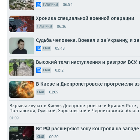
06:54
ПАБЛИКИ
Хроника специальной военной операции
06:36
ПАБЛИКИ
Судьба человека. Воевал и за Украину, и з
05:48
СМИ
Высокий темп наступления и разгром ВСУ: 
03:12
СМИ
В Киеве и Днепропетровске прогремели в
02:09
СМИ
Взрывы звучат в Киеве, Днепропетровске и Кривом Роге 
Полтавской, Сумской, Харьковской и Черниговской област
01:09
ВС РФ расширяют зону контроля на западе 
00:30
СМИ