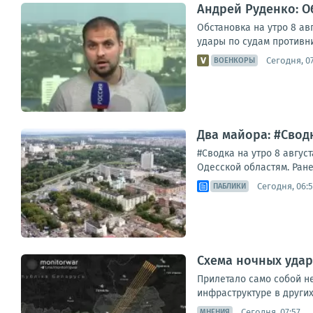
Андрей Руденко: Об
Обстановка на утро 8 ав
удары по судам противни
Сегодня, 0
ВОЕНКОРЫ
Два майора: #Сводк
#Сводка на утро 8 авгус
Одесской областям. Ране
Сегодня, 06:
ПАБЛИКИ
Схема ночных удар
Прилетало само собой не
инфраструктуре в других
Сегодня, 07:57
МНЕНИЯ