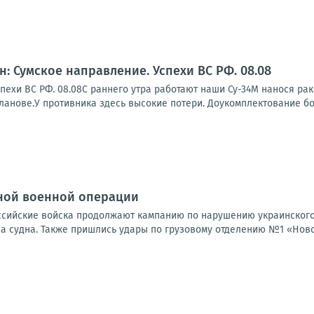
: Сумское направление. Успехи ВС РФ. 08.08
спехи ВС РФ. 08.08С раннего утра работают наши Су-34М нанося р
ланове.У противника здесь высокие потери. Доукомплектование боев
ной военной операции
Российские войска продолжают кампанию по нарушению украинского
а судна. Также пришлись удары по грузовому отделению №1 «Новой