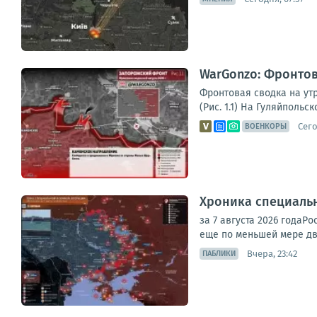
WarGonzo: Фронтова
Фронтовая сводка на ут
(Рис. 1.1) На Гуляйполь
Сего
ВОЕНКОРЫ
Хроника специаль
за 7 августа 2026 года
еще по меньшей мере дв
Вчера, 23:42
ПАБЛИКИ