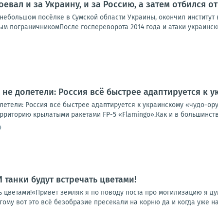
оевал и за Украину, и за Россию, а затем отбился 
ебольшом посёлке в Сумской области Украины, окончил институт в
м пограничникомПосле госпереворота 2014 года и атаки украинских
не долетели: Россия всё быстрее адаптируется к
летели: Россия всё быстрее адаптируется к украинскому «чудо-о
рриторию крылатыми ракетами FP-5 «Flamingo».Как и в большинств
9
 И танки будут встречать цветами!
ать цветами!«Привет земляк я по поводу поста про могилизацию я д
гому вот это всё безобразие пресекали на корню да и когда уже на