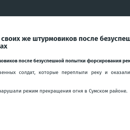
 своих же штурмовиков после безуспе
рах
овиков после безуспешной попытки форсирования реки
венных солдат, которые переплыли реку и оказал
 нарушали режим прекращения огня в Сумском районе.