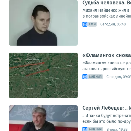
Судьба человека. В
Михаил Найденко жил в н
в погранвойсках линейны
Сегодня, 05:48
СМИ
«Фламинго» снова 
«Фламинго» снова не до
атаковать российскую те
Сегодня, 09:0
МНЕНИЯ
Сергей Лебедев: ..
.. И танки будут встреч
если бы это было по-дру
Вчера, 19:38
МНЕНИЯ