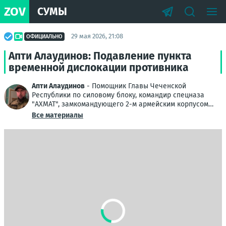
ZOV
СУМЫ
29 мая 2026, 21:08
ОФИЦИАЛЬНО
Апти Алаудинов: Подавление пункта
временной дислокации противника
Апти Алаудинов
- Помощник Главы Чеченской
Республики по силовому блоку, командир спецназа
"АХМАТ", замкомандующего 2-м армейским корпусом
Народной милиции ЛНР
Все материалы