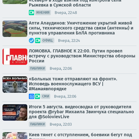
«Север» в ходе взятия под контроль села
Рыжевка в Сумской области
Вчера, 22:48
МНЕНИЯ
Апти Алаудинов: Уничтожение укрытий живой
силы, технического средства связи (антенны) и
пунктов управления БпЛА противника
Вчера, 22:24
ОФИЦ.
ЛОМОВКА. ГЛАВНОЕ К 22:00. Путин провел
встречу с руководством Министерства обороны
России
Вчера, 22:06
ПАБЛИКИ
«Больных тоже отправляют на фронт».
Исповедь военнослужащего ВСУ |
#Мамаявпорядке
Вчера, 22:06
СМИ
Итоги 5 августа. видеосводка от руководителя
проекта @rybar Михаила Звинчука специально
для @SolovievLive
Вчера, 22:03
ПАБЛИКИ
Киев тянет с отступлением, боевики бегут под