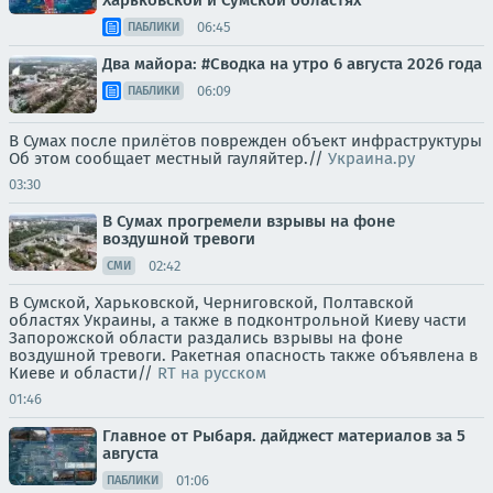
Харьковской и Сумской областях
06:45
ПАБЛИКИ
Два майора: #Сводка на утро 6 августа 2026 года
06:09
ПАБЛИКИ
В Сумах после прилётов поврежден объект инфраструктуры
Об этом сообщает местный гауляйтер.//
Украина.ру
03:30
В Сумах прогремели взрывы на фоне
воздушной тревоги
02:42
СМИ
В Сумской, Харьковской, Черниговской, Полтавской
областях Украины, а также в подконтрольной Киеву части
Запорожской области раздались взрывы на фоне
воздушной тревоги. Ракетная опасность также объявлена в
Киеве и области//
RT на русском
01:46
Главное от Рыбаря. дайджест материалов за 5
августа
01:06
ПАБЛИКИ