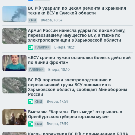
ВС РФ ударили по цехам ремонта и хранения
техники ВСУ в Сумской области
Вчера, 18:34
СМИ
Армия России нанесла удары по локомотиву,
перевозившему имущество ВСУ, а также по
электроподстанции в Харьковской области
Вчера, 18:21
ПАБЛИКИ
«ВСУ срочно нужна остановка боевых действий
по линии фронта»
Вчера, 18:10
ПАБЛИКИ
ВС РФ поразили электроподстанцию и
перевозивший грузы ВСУ локомотив в
Харьковской области, сообщает Минобороны
России
Вчера, 17:59
СМИ
Выставка "Каргалы. Путь меди" открылась в
Оренбургском губернаторском музее
Вчера, 17:59
СМИ
Кадры поражения ВС РФ с применением БПЛА