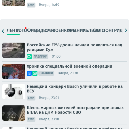
Вчера, 14:19
СМИ
ЛЕНТА
ТОП
ОФИЦ.
ВИДЕО
СМИ
ВОЕНКОРЫ
МНЕНИЯ
ПАБЛИКИ
ФОТО
ЛОНГРИДЫ
Российские FPV-дроны начали появляться над
улицами Сум
01:00
ПАБЛИКИ
Хроника специальной военной операции
Вчера, 23:38
ПАБЛИКИ
Немецкий концерн Bosch уличили в работе на
ВСУ
Вчера, 23:21
СМИ
Шесть мирных жителей пострадали при атаках
БПЛА на ДНР. Новости СВО
Вчера, 23:18
СМИ
Немецкий концерн Bosch уличили в работе на