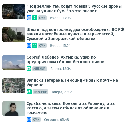
"Под землей там ходят поезда": Русские дроны
уже на улицах Сум. Что это значит
Вчера, 13:08
СМИ
Шесть под контролем, два освобождены: ВС РФ
заняли населённые пункты в Харьковской,
Сумской и Запорожской областях
Вчера, 15:24
СМИ
Сергей Лебедев: Ахтырка: удар по
предприятиям сборки беспилотников
Вчера, 18:34
МНЕНИЯ
Записки ветерана: Геноцид «Новых почт» на
Украине
Вчера, 21:08
ПАБЛИКИ
Судьба человека. Воевал и за Украину, и за
Россию, а затем отбился от обвинения в
госизмене
Сегодня, 05:48
СМИ