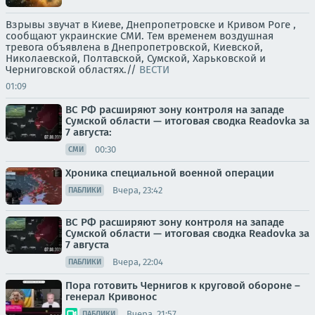
Взрывы звучат в Киеве, Днепропетровске и Кривом Роге ,
сообщают украинские СМИ. Тем временем воздушная
тревога объявлена в Днепропетровской, Киевской,
Николаевской, Полтавской, Сумской, Харьковской и
Черниговской областях.//
ВЕСТИ
01:09
ВС РФ расширяют зону контроля на западе
Сумской области — итоговая сводка Readovka за
7 августа:
00:30
СМИ
Хроника специальной военной операции
Вчера, 23:42
ПАБЛИКИ
ВС РФ расширяют зону контроля на западе
Сумской области — итоговая сводка Readovka за
7 августа
Вчера, 22:04
ПАБЛИКИ
Пора готовить Чернигов к круговой обороне –
генерал Кривонос
Вчера, 21:57
ПАБЛИКИ