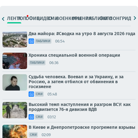
ЛЕНТА
ТОП
ОФИЦ.
ВИДЕО
СМИ
ВОЕНКОРЫ
МНЕНИЯ
ПАБЛИКИ
ФОТО
ЛОНГРИДЫ
Два майора: #Сводка на утро 8 августа 2026 года
06:54
ПАБЛИКИ
Хроника специальной военной операции
06:36
ПАБЛИКИ
Судьба человека. Воевал и за Украину, и за
Россию, а затем отбился от обвинения в
госизмене
05:48
СМИ
Высокий темп наступления и разгром ВСУ: как
продвигается 76-я дивизия ВДВ
03:12
СМИ
В Киеве и Днепропетровске прогремели взрывы
02:09
СМИ