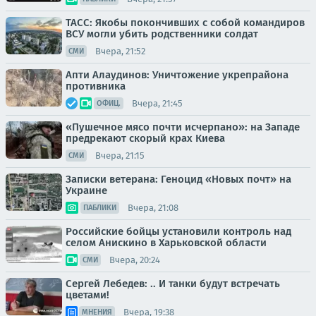
ТАСС: Якобы покончивших с собой командиров
ВСУ могли убить родственники солдат
Вчера, 21:52
СМИ
Апти Алаудинов: Уничтожение укрепрайона
противника
Вчера, 21:45
ОФИЦ.
«Пушечное мясо почти исчерпано»: на Западе
предрекают скорый крах Киева
Вчера, 21:15
СМИ
Записки ветерана: Геноцид «Новых почт» на
Украине
Вчера, 21:08
ПАБЛИКИ
Российские бойцы установили контроль над
селом Анискино в Харьковской области
Вчера, 20:24
СМИ
Сергей Лебедев: .. И танки будут встречать
цветами!
Вчера, 19:38
МНЕНИЯ