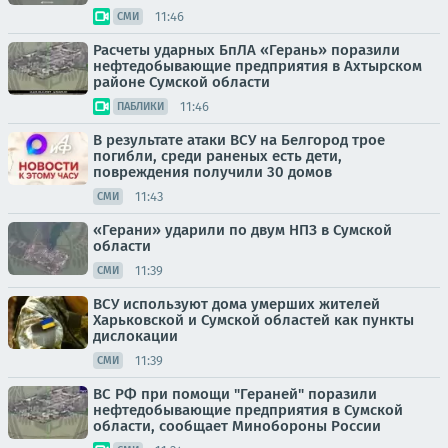
11:46
СМИ
Расчеты ударных БпЛА «Герань» поразили
нефтедобывающие предприятия в Ахтырском
районе Сумской области
11:46
ПАБЛИКИ
В результате атаки ВСУ на Белгород трое
погибли, среди раненых есть дети,
повреждения получили 30 домов
11:43
СМИ
«Герани» ударили по двум НПЗ в Сумской
области
11:39
СМИ
ВСУ используют дома умерших жителей
Харьковской и Сумской областей как пункты
дислокации
11:39
СМИ
ВС РФ при помощи "Гераней" поразили
нефтедобывающие предприятия в Сумской
области, сообщает Минобороны России