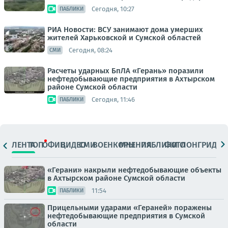
Сегодня, 10:27
ПАБЛИКИ
РИА Новости: ВСУ занимают дома умерших
жителей Харьковской и Сумской областей
Сегодня, 08:24
СМИ
Расчеты ударных БпЛА «Герань» поразили
нефтедобывающие предприятия в Ахтырском
районе Сумской области
Сегодня, 11:46
ПАБЛИКИ
ЛЕНТА
ТОП
ОФИЦ.
ВИДЕО
СМИ
ВОЕНКОРЫ
МНЕНИЯ
ПАБЛИКИ
ФОТО
ЛОНГРИДЫ
«Герани» накрыли нефтедобывающие объекты
в Ахтырском районе Сумской области
11:54
ПАБЛИКИ
Прицельными ударами «Гераней» поражены
нефтедобывающие предприятия в Сумской
области