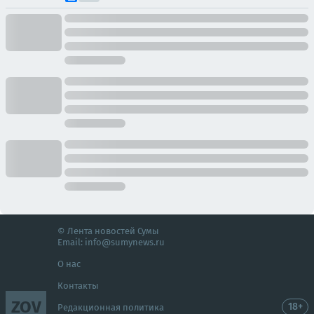
© Лента новостей Сумы
Email:
info@sumynews.ru
О нас
Контакты
ZOV
18+
Редакционная политика