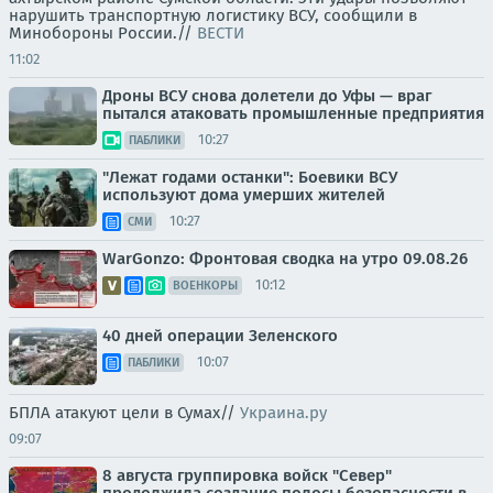
нарушить транспортную логистику ВСУ, сообщили в
Минобороны России.//
ВЕСТИ
11:02
Дроны ВСУ снова долетели до Уфы — враг
пытался атаковать промышленные предприятия
10:27
ПАБЛИКИ
"Лежат годами останки": Боевики ВСУ
используют дома умерших жителей
10:27
СМИ
WarGonzo: Фронтовая сводка на утро 09.08.26
10:12
ВОЕНКОРЫ
40 дней операции Зеленского
10:07
ПАБЛИКИ
БПЛА атакуют цели в Сумах//
Украина.ру
09:07
8 августа группировка войск "Север"
продолжила создание полосы безопасности в