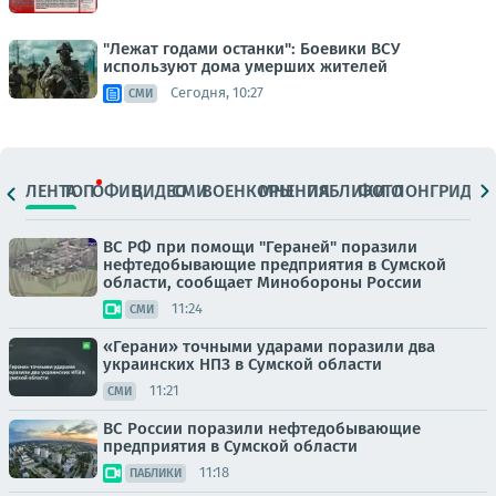
"Лежат годами останки": Боевики ВСУ
используют дома умерших жителей
Сегодня, 10:27
СМИ
ЛЕНТА
ТОП
ОФИЦ.
ВИДЕО
СМИ
ВОЕНКОРЫ
МНЕНИЯ
ПАБЛИКИ
ФОТО
ЛОНГРИДЫ
ВС РФ при помощи "Гераней" поразили
нефтедобывающие предприятия в Сумской
области, сообщает Минобороны России
11:24
СМИ
«Герани» точными ударами поразили два
украинских НПЗ в Сумской области
11:21
СМИ
ВС России поразили нефтедобывающие
предприятия в Сумской области
11:18
ПАБЛИКИ