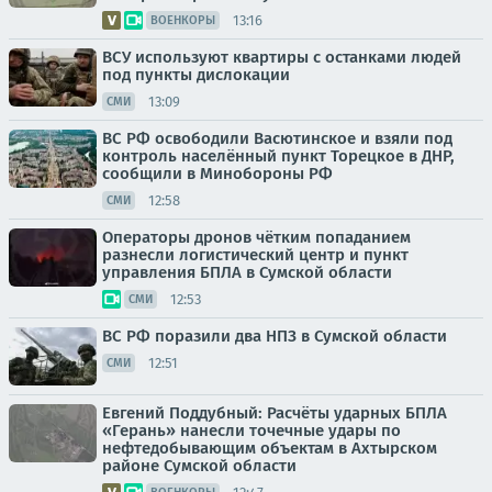
13:16
ВОЕНКОРЫ
ВСУ используют квартиры с останками людей
под пункты дислокации
13:09
СМИ
ВС РФ освободили Васютинское и взяли под
контроль населённый пункт Торецкое в ДНР,
сообщили в Минобороны РФ
12:58
СМИ
Операторы дронов чётким попаданием
разнесли логистический центр и пункт
управления БПЛА в Сумской области
12:53
СМИ
ВС РФ поразили два НПЗ в Сумской области
12:51
СМИ
Евгений Поддубный: Расчёты ударных БПЛА
«Герань» нанесли точечные удары по
нефтедобывающим объектам в Ахтырском
районе Сумской области