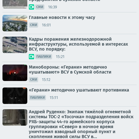
16:39
СМИ
Главные новости к этому часу
16:01
СМИ
Кадры поражения железнодорожной
инфраструктуры, используемой в интересах
ВСУ, по порядку:
15:21
ПАБЛИКИ
Минобороны: «Герани» методично
«ушатывают» ВСУ в Сумской области
15:12
СМИ
«Герани» методично ушатывают противника
15:11
ПАБЛИКИ
Андрей Руденко: Экипаж тяжёлой огнеметной
системы ТОС-2 «Тосочка» подразделения войск
РХБ-защиты 44-го армейского корпуса
группировки «Север» в ночное время
уничтожил взводный опорный пункт и
скопления живой силы ВСУ в...