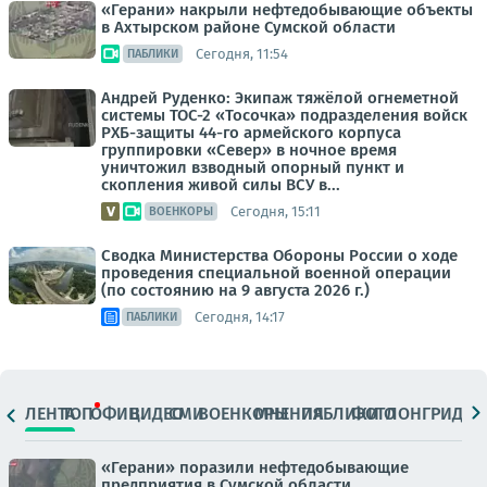
«Герани» накрыли нефтедобывающие объекты
в Ахтырском районе Сумской области
Сегодня, 11:54
ПАБЛИКИ
Андрей Руденко: Экипаж тяжёлой огнеметной
системы ТОС-2 «Тосочка» подразделения войск
РХБ-защиты 44-го армейского корпуса
группировки «Север» в ночное время
уничтожил взводный опорный пункт и
скопления живой силы ВСУ в...
Сегодня, 15:11
ВОЕНКОРЫ
Сводка Министерства Обороны России о ходе
проведения специальной военной операции
(по состоянию на 9 августа 2026 г.)
Сегодня, 14:17
ПАБЛИКИ
ЛЕНТА
ТОП
ОФИЦ.
ВИДЕО
СМИ
ВОЕНКОРЫ
МНЕНИЯ
ПАБЛИКИ
ФОТО
ЛОНГРИДЫ
«Герани» поразили нефтедобывающие
предприятия в Сумской области