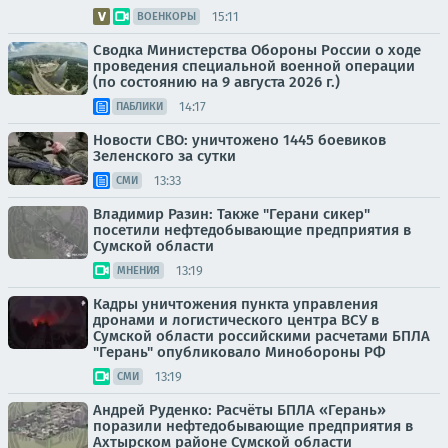
15:11
ВОЕНКОРЫ
Сводка Министерства Обороны России о ходе
проведения специальной военной операции
(по состоянию на 9 августа 2026 г.)
14:17
ПАБЛИКИ
Новости СВО: уничтожено 1445 боевиков
Зеленского за сутки
13:33
СМИ
Владимир Разин: Также "Герани сикер"
посетили нефтедобывающие предприятия в
Сумской области
13:19
МНЕНИЯ
Кадры уничтожения пункта управления
дронами и логистического центра ВСУ в
Сумской области российскими расчетами БПЛА
"Герань" опубликовало Минобороны РФ
13:19
СМИ
Андрей Руденко: Расчёты БПЛА «Герань»
поразили нефтедобывающие предприятия в
Ахтырском районе Сумской области