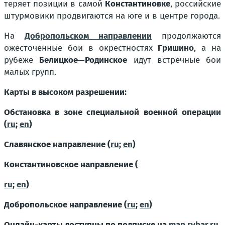
теряет позиции в самой
Константиновке
, российские
штурмовики продвигаются на юге и в центре города.
На
Добропольском
направлении
продолжаются
ожесточенные бои в окрестностях
Гришино
, а на
рубеже
Белицкое—Родинское
идут встречные бои
малых групп.
Карты в высоком разрешении:
Обстановка в зоне специальной военной операции
(
ru
;
en
)
Славянское направление (
ru
;
en
)
Константиновское направление (
ru
;
en
)
Добропольское направление (
ru
;
en
)
Онлайн-карты доступны по подписке на
map.rybar.ru