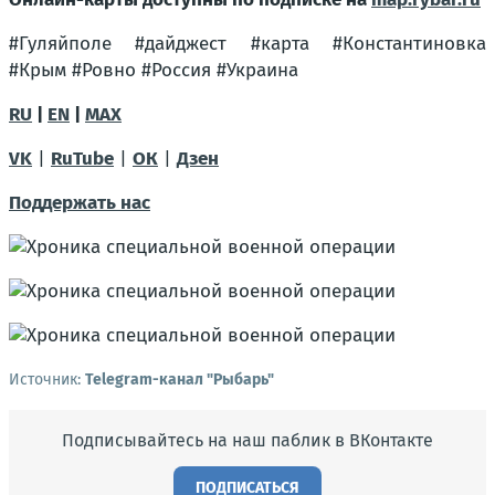
#Гуляйполе #дайджест #карта #Константиновка
#Крым #Ровно #Россия #Украина
RU
|
EN
|
MAX
VK
|
RuTube
|
ОК
|
Дзен
Поддержать нас
Источник:
Telegram-канал "Рыбарь"
Подписывайтесь на наш паблик в ВКонтакте
ПОДПИСАТЬСЯ