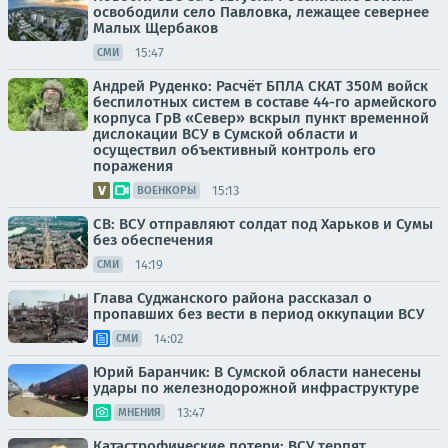
освободили село Павловка, лежащее севернее
Малых Щербаков
15:47
СМИ
Андрей Руденко: Расчёт БПЛА СКАТ 350М войск
беспилотных систем в составе 44-го армейского
корпуса ГрВ «Север» вскрыл пункт временной
дислокации ВСУ в Сумской области и
осуществил объективный контроль его
поражения
15:13
ВОЕНКОРЫ
СВ: ВСУ отправляют солдат под Харьков и Сумы
без обеспечения
14:19
СМИ
Глава Суджанского района рассказал о
пропавших без вести в период оккупации ВСУ
14:02
СМИ
Юрий Баранчик: В Сумской области нанесены
удары по железнодорожной инфраструктуре
13:47
МНЕНИЯ
Катастрофические потери: ВСУ терпят