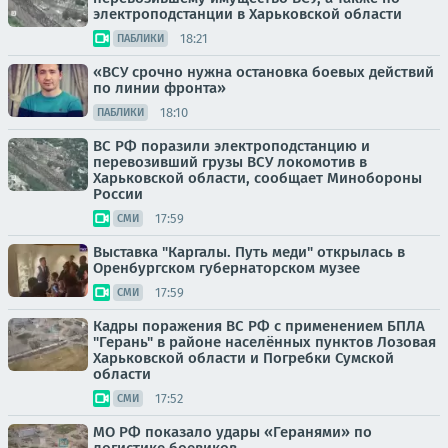
электроподстанции в Харьковской области
18:21
ПАБЛИКИ
«ВСУ срочно нужна остановка боевых действий
по линии фронта»
18:10
ПАБЛИКИ
ВС РФ поразили электроподстанцию и
перевозивший грузы ВСУ локомотив в
Харьковской области, сообщает Минобороны
России
17:59
СМИ
Выставка "Каргалы. Путь меди" открылась в
Оренбургском губернаторском музее
17:59
СМИ
Кадры поражения ВС РФ с применением БПЛА
"Герань" в районе населённых пунктов Лозовая
Харьковской области и Погребки Сумской
области
17:52
СМИ
МО РФ показало удары «Геранями» по