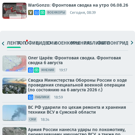
WarGonzo: Фронтовая сводка на утро 06.08.26
Сегодня, 08:39
ВОЕНКОРЫ
ЛЕНТА
ТОП
ОФИЦ.
ВИДЕО
СМИ
ВОЕНКОРЫ
МНЕНИЯ
ПАБЛИКИ
ФОТО
ЛОНГРИДЫ
Олег Царёв: Фронтовая сводка. Фронтовая
сводка 6 августа
19:17
МНЕНИЯ
Сводка Министерства Обороны России о ходе
проведения специальной военной операции
(по состоянию на 6 августа 2026 г.)
18:59
ПАБЛИКИ
ВС РФ ударили по цехам ремонта и хранения
техники ВСУ в Сумской области
18:34
СМИ
Армия России нанесла удары по локомотиву,
перевозившему имущество ВСУ, а также по