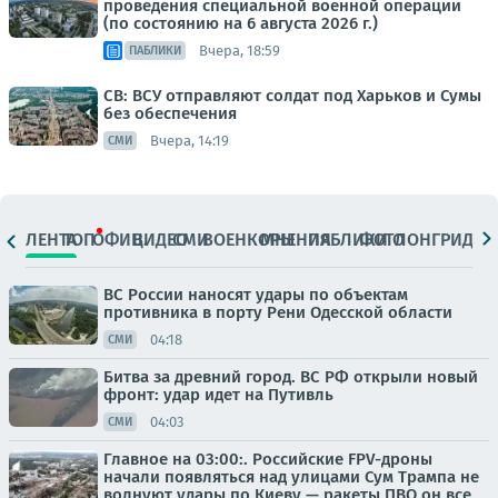
проведения специальной военной операции
(по состоянию на 6 августа 2026 г.)
Вчера, 18:59
ПАБЛИКИ
СВ: ВСУ отправляют солдат под Харьков и Сумы
без обеспечения
Вчера, 14:19
СМИ
ЛЕНТА
ТОП
ОФИЦ.
ВИДЕО
СМИ
ВОЕНКОРЫ
МНЕНИЯ
ПАБЛИКИ
ФОТО
ЛОНГРИДЫ
ВС России наносят удары по объектам
противника в порту Рени Одесской области
04:18
СМИ
Битва за древний город. ВС РФ открыли новый
фронт: удар идет на Путивль
04:03
СМИ
Главное на 03:00:. Российские FPV-дроны
начали появляться над улицами Сум Трампа не
волнуют удары по Киеву — ракеты ПВО он все