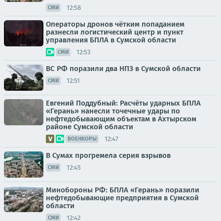
12:58
СМИ
Операторы дронов чётким попаданием
разнесли логистический центр и пункт
управления БПЛА в Сумской области
12:53
СМИ
ВС РФ поразили два НПЗ в Сумской области
12:51
СМИ
Евгений Поддубный: Расчёты ударных БПЛА
«Герань» нанесли точечные удары по
нефтедобывающим объектам в Ахтырском
районе Сумской области
12:47
ВОЕНКОРЫ
В Сумах прогремела серия взрывов
12:45
СМИ
Минобороны РФ: БПЛА «Герань» поразили
нефтедобывающие предприятия в Сумской
области
12:42
СМИ