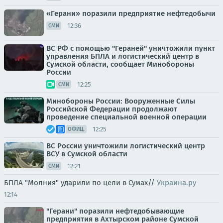
«Герани» поразили предприятие нефтедобычи
12:36
СМИ
ВС РФ с помощью "Гераней" уничтожили пункт
управления БПЛА и логистический центр в
Сумской области, сообщает Минобороны
России
12:25
СМИ
Минобороны России: Вооруженные Силы
Российской Федерации продолжают
проведение специальной военной операции
12:25
ОФИЦ.
ВС России уничтожили логистический центр
ВСУ в Сумской области
12:21
СМИ
БПЛА "Молния" ударили по цели в Сумах//
Украина.ру
12:14
"Герани" поразили нефтедобывающие
предприятия в Ахтырском районе Сумской