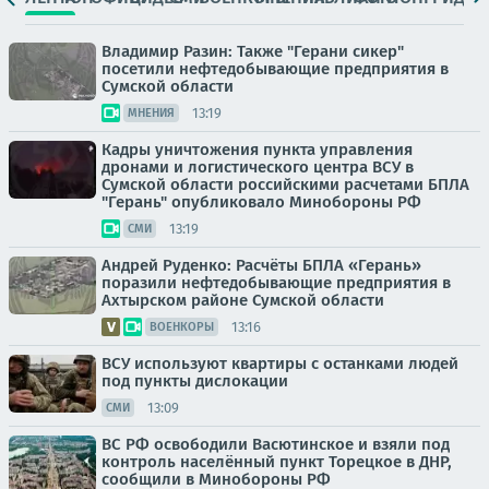
Владимир Разин: Также "Герани сикер"
посетили нефтедобывающие предприятия в
Сумской области
13:19
МНЕНИЯ
Кадры уничтожения пункта управления
дронами и логистического центра ВСУ в
Сумской области российскими расчетами БПЛА
"Герань" опубликовало Минобороны РФ
13:19
СМИ
Андрей Руденко: Расчёты БПЛА «Герань»
поразили нефтедобывающие предприятия в
Ахтырском районе Сумской области
13:16
ВОЕНКОРЫ
ВСУ используют квартиры с останками людей
под пункты дислокации
13:09
СМИ
ВС РФ освободили Васютинское и взяли под
контроль населённый пункт Торецкое в ДНР,
сообщили в Минобороны РФ