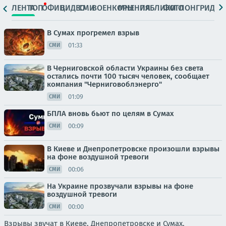
ЛЕНТА
ТОП
ОФИЦ.
ВИДЕО
СМИ
ВОЕНКОРЫ
МНЕНИЯ
ПАБЛИКИ
ФОТО
ЛОНГРИДЫ
В Сумах прогремел взрыв
01:33
СМИ
В Черниговской области Украины без света
остались почти 100 тысяч человек, сообщает
компания "Черниговоблэнерго"
01:09
СМИ
БПЛА вновь бьют по целям в Сумах
00:09
СМИ
В Киеве и Днепропетровске произошли взрывы
на фоне воздушной тревоги
00:06
СМИ
На Украине прозвучали взрывы на фоне
воздушной тревоги
00:00
СМИ
Взрывы звучат в Киеве, Днепропетровске и Сумах,