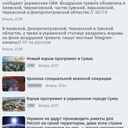
сообщают украинские СМИ. Воздушная тревога объявлена в
Киевской, Черниговской, частях Сумской, Харьковской,
Черкасской и Днепропетровской областях.//
ВЕСТИ
Вчера, 23:39
В Киевской, Днепропетровской, Черкасской и Сумской
областях, а также в украинской столице раздались взрывы
на фоне воздушной тревоги, пишут местные Telegram-
каналы//
RT на русском
Вчера, 23:39
Новый взрыв прогремел в Сумах
Вчера, 23:12
СМИ
Хроника специальной военной операции
Вчера, 22:54
ПАБЛИКИ
Взрыв прогремел в украинском городе Сумы
Вчера, 22:21
СМИ
Украине не дадут производить ракеты для
Patriot на своей территории, даже если страна
получит лицензии на них, — пишут украинские