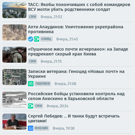
ТАСС: Якобы покончивших с собой командиров
ВСУ могли убить родственники солдат
Вчера, 21:52
СМИ
Апти Алаудинов: Уничтожение укрепрайона
противника
Вчера, 21:45
ОФИЦ.
«Пушечное мясо почти исчерпано»: на Западе
предрекают скорый крах Киева
Вчера, 21:15
СМИ
Записки ветерана: Геноцид «Новых почт» на
Украине
Вчера, 21:08
ПАБЛИКИ
Российские бойцы установили контроль над
селом Анискино в Харьковской области
Вчера, 20:24
СМИ
Сергей Лебедев: .. И танки будут встречать
цветами!
Вчера, 19:38
МНЕНИЯ