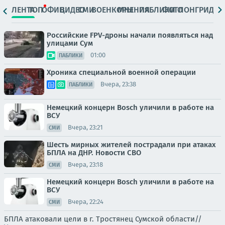
ЛЕНТА
ТОП
ОФИЦ.
ВИДЕО
СМИ
ВОЕНКОРЫ
МНЕНИЯ
ПАБЛИКИ
ФОТО
ЛОНГРИДЫ
Российские FPV-дроны начали появляться над
улицами Сум
01:00
ПАБЛИКИ
Хроника специальной военной операции
Вчера, 23:38
ПАБЛИКИ
Немецкий концерн Bosch уличили в работе на
ВСУ
Вчера, 23:21
СМИ
Шесть мирных жителей пострадали при атаках
БПЛА на ДНР. Новости СВО
Вчера, 23:18
СМИ
Немецкий концерн Bosch уличили в работе на
ВСУ
Вчера, 22:24
СМИ
БПЛА атаковали цели в г. Тростянец Сумской области//