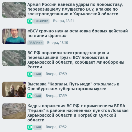
Армия России нанесла удары по локомотиву,
перевозившему имущество ВСУ, а также по
электроподстанции в Харьковской области
Вчера, 18:21
ПАБЛИКИ
«ВСУ срочно нужна остановка боевых действий
по линии фронта»
Вчера, 18:10
ПАБЛИКИ
ВС РФ поразили электроподстанцию и
перевозивший грузы ВСУ локомотив в
Харьковской области, сообщает Минобороны
России
Вчера, 17:59
СМИ
Выставка "Каргалы. Путь меди" открылась в
Оренбургском губернаторском музее
Вчера, 17:59
СМИ
Кадры поражения ВС РФ с применением БПЛА
"Герань" в районе населённых пунктов Лозовая
Харьковской области и Погребки Сумской
области
Вчера, 17:52
СМИ