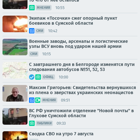
то что от нее осталось
10:55
МНЕНИЯ
Экипаж «Тосочки» сжег опорный пункт
боевиков в Сумской области
10:42
СМИ
Военные заводы, арсеналы и логистические
узлы ВСУ вновь под ударом нашей армии
10:15
СМИ
С завтрашнего дня в Белгороде изменятся пути
следования автобусов №51, 52, 53
10:00
ОФИЦ.
Максим Григорьев: Свидетельства вернувшихся
из плена о зверствах украинских неонацистов
09:51
МНЕНИЯ
ВС РФ уничтожили отделение "Новой почты" в
Глухове Сумской области
09:33
ПАБЛИКИ
Сводка СВО на утро 7 августа