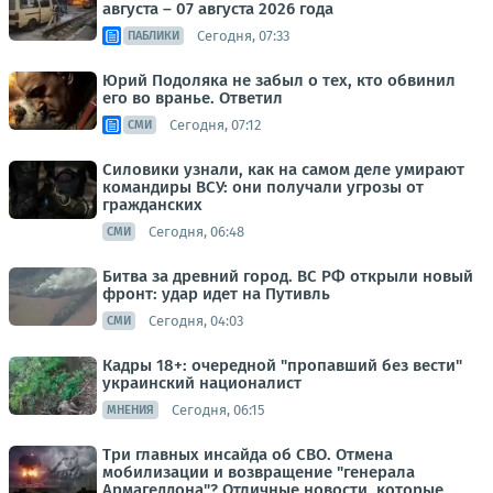
августа – 07 августа 2026 года
Сегодня, 07:33
ПАБЛИКИ
Юрий Подоляка не забыл о тех, кто обвинил
его во вранье. Ответил
Сегодня, 07:12
СМИ
Силовики узнали, как на самом деле умирают
командиры ВСУ: они получали угрозы от
гражданских
Сегодня, 06:48
СМИ
Битва за древний город. ВС РФ открыли новый
фронт: удар идет на Путивль
Сегодня, 04:03
СМИ
Кадры 18+: очередной "пропавший без вести"
украинский националист
Сегодня, 06:15
МНЕНИЯ
Три главных инсайда об СВО. Отмена
мобилизации и возвращение "генерала
Армагеддона"? Отличные новости, которые