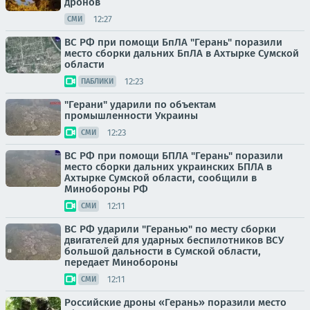
дронов
12:27
СМИ
ВС РФ при помощи БпЛА "Герань" поразили
место сборки дальних БпЛА в Ахтырке Сумской
области
12:23
ПАБЛИКИ
"Герани" ударили по объектам
промышленности Украины
12:23
СМИ
ВС РФ при помощи БПЛА "Герань" поразили
место сборки дальних украинских БПЛА в
Ахтырке Сумской области, сообщили в
Минобороны РФ
12:11
СМИ
ВС РФ ударили "Геранью" по месту сборки
двигателей для ударных беспилотников ВСУ
большой дальности в Сумской области,
передает Минобороны
12:11
СМИ
Российские дроны «Герань» поразили место