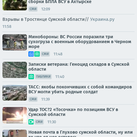
сборки БПЛА ВСУ в Ахтырске
12:09
СМИ
Взрывы в Тростянце Сумской области//
Украина.ру
11:58
Минобороны: ВС России поразили три
сухогруза с военным оборудованием в Черном
море
11:48
СМИ
Записки ветерана: Геноцид складов в Сумской
области
11:40
ПАБЛИКИ
ТАСС: якобы покончивших с собой командиров
ВСУ могли убить родные солдат
11:39
СМИ
Удар ТОС?2 «Тосочка» по позициям ВСУ в
Сумской области
11:30
СМИ
Новая почта в Глухово сумской области, ну или