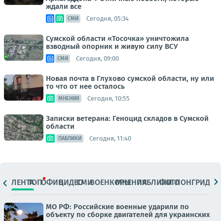
ждали все
Сегодня, 05:34
СМИ
Сумской области «Тосочка» уничтожила
взводный опорник и живую силу ВСУ
Сегодня, 09:00
СМИ
Новая почта в Глухово сумской области, ну или
то что от нее осталось
Сегодня, 10:55
МНЕНИЯ
Записки ветерана: Геноцид складов в Сумской
области
Сегодня, 11:40
ПАБЛИКИ
ЛЕНТА
ТОП
ОФИЦ.
ВИДЕО
СМИ
ВОЕНКОРЫ
МНЕНИЯ
ПАБЛИКИ
ФОТО
ЛОНГРИДЫ
МО РФ: Российские военные ударили по
объекту по сборке двигателей для украинских