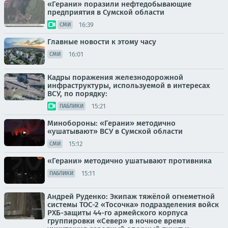
«Герани» поразили нефтедобывающие
предприятия в Сумской области
16:39
СМИ
Главные новости к этому часу
16:01
СМИ
Кадры поражения железнодорожной
инфраструктуры, используемой в интересах
ВСУ, по порядку:
15:21
ПАБЛИКИ
Минобороны: «Герани» методично
«ушатывают» ВСУ в Сумской области
15:12
СМИ
«Герани» методично ушатывают противника
15:11
ПАБЛИКИ
Андрей Руденко: Экипаж тяжёлой огнеметной
системы ТОС-2 «Тосочка» подразделения войск
РХБ-защиты 44-го армейского корпуса
группировки «Север» в ночное время