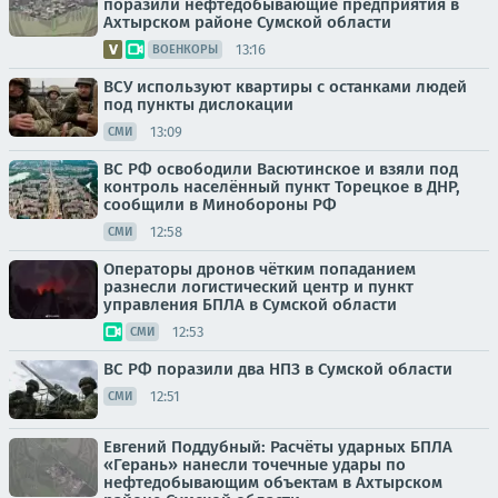
поразили нефтедобывающие предприятия в
Ахтырском районе Сумской области
13:16
ВОЕНКОРЫ
ВСУ используют квартиры с останками людей
под пункты дислокации
13:09
СМИ
ВС РФ освободили Васютинское и взяли под
контроль населённый пункт Торецкое в ДНР,
сообщили в Минобороны РФ
12:58
СМИ
Операторы дронов чётким попаданием
разнесли логистический центр и пункт
управления БПЛА в Сумской области
12:53
СМИ
ВС РФ поразили два НПЗ в Сумской области
12:51
СМИ
Евгений Поддубный: Расчёты ударных БПЛА
«Герань» нанесли точечные удары по
нефтедобывающим объектам в Ахтырском