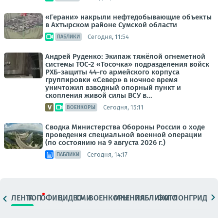
«Герани» накрыли нефтедобывающие объекты
в Ахтырском районе Сумской области
Сегодня, 11:54
ПАБЛИКИ
Андрей Руденко: Экипаж тяжёлой огнеметной
системы ТОС-2 «Тосочка» подразделения войск
РХБ-защиты 44-го армейского корпуса
группировки «Север» в ночное время
уничтожил взводный опорный пункт и
скопления живой силы ВСУ в...
Сегодня, 15:11
ВОЕНКОРЫ
Сводка Министерства Обороны России о ходе
проведения специальной военной операции
(по состоянию на 9 августа 2026 г.)
Сегодня, 14:17
ПАБЛИКИ
ЛЕНТА
ТОП
ОФИЦ.
ВИДЕО
СМИ
ВОЕНКОРЫ
МНЕНИЯ
ПАБЛИКИ
ФОТО
ЛОНГРИДЫ