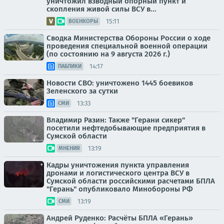
уничтожил взводный опорный пункт и
скопления живой силы ВСУ в...
15:11
ВОЕНКОРЫ
Сводка Министерства Обороны России о ходе
проведения специальной военной операции
(по состоянию на 9 августа 2026 г.)
14:17
ПАБЛИКИ
Новости СВО: уничтожено 1445 боевиков
Зеленского за сутки
13:33
СМИ
Владимир Разин: Также "Герани сикер"
посетили нефтедобывающие предприятия в
Сумской области
13:19
МНЕНИЯ
Кадры уничтожения пункта управления
дронами и логистического центра ВСУ в
Сумской области российскими расчетами БПЛА
"Герань" опубликовало Минобороны РФ
13:19
СМИ
Андрей Руденко: Расчёты БПЛА «Герань»