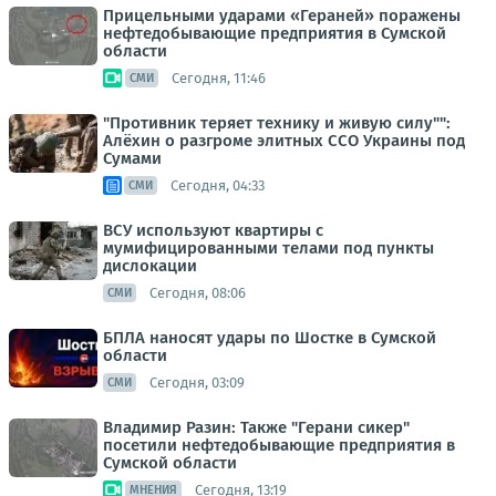
Прицельными ударами «Гераней» поражены
нефтедобывающие предприятия в Сумской
области
Сегодня, 11:46
СМИ
"Противник теряет технику и живую силу"":
Алёхин о разгроме элитных ССО Украины под
Сумами
Сегодня, 04:33
СМИ
ВСУ используют квартиры с
мумифицированными телами под пункты
дислокации
Сегодня, 08:06
СМИ
БПЛА наносят удары по Шостке в Сумской
области
Сегодня, 03:09
СМИ
Владимир Разин: Также "Герани сикер"
посетили нефтедобывающие предприятия в
Сумской области
Сегодня, 13:19
МНЕНИЯ