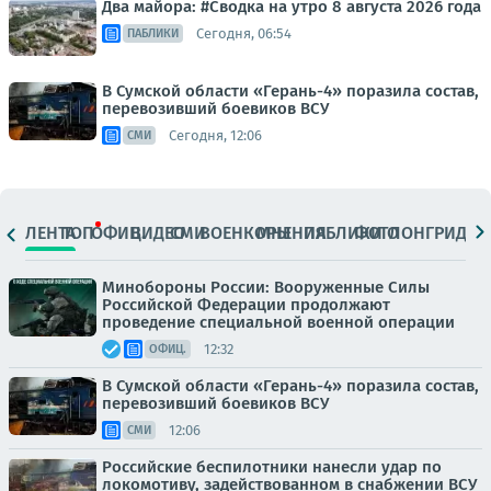
Два майора: #Сводка на утро 8 августа 2026 года
Сегодня, 06:54
ПАБЛИКИ
В Сумской области «Герань-4» поразила состав,
перевозивший боевиков ВСУ
Сегодня, 12:06
СМИ
ЛЕНТА
ТОП
ОФИЦ.
ВИДЕО
СМИ
ВОЕНКОРЫ
МНЕНИЯ
ПАБЛИКИ
ФОТО
ЛОНГРИДЫ
Минобороны России: Вооруженные Силы
Российской Федерации продолжают
проведение специальной военной операции
12:32
ОФИЦ.
В Сумской области «Герань-4» поразила состав,
перевозивший боевиков ВСУ
12:06
СМИ
Российские беспилотники нанесли удар по
локомотиву, задействованном в снабжении ВСУ