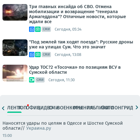
Три главных инсайда об СВО. Отмена
мобилизации и возвращение "генерала
Армагеддона"? Отличные новости, которые
ждали все
Сегодня, 05:34
СМИ
"Под землей там ходят поезда": Русские дроны
уже на улицах Сум. Что это значит
Сегодня, 13:08
СМИ
Удар ТОС?2 «Тосочка» по позициям ВСУ в
Сумской области
Сегодня, 11:30
СМИ
ЛЕНТА
ТОП
ОФИЦ.
ВИДЕО
СМИ
ВОЕНКОРЫ
МНЕНИЯ
ПАБЛИКИ
ФОТО
ЛОНГРИДЫ
Наносятся удары по целям в Одессе и Шостке Сумской
области//
Украина.ру
15:00