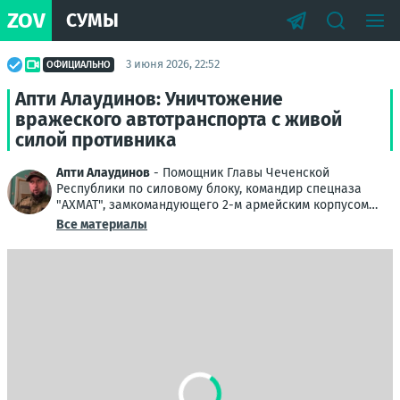
ZOV
СУМЫ
3 июня 2026, 22:52
ОФИЦИАЛЬНО
Апти Алаудинов: Уничтожение
вражеского автотранспорта с живой
силой противника
Апти Алаудинов
- Помощник Главы Чеченской
Республики по силовому блоку, командир спецназа
"АХМАТ", замкомандующего 2-м армейским корпусом
Народной милиции ЛНР
Все материалы