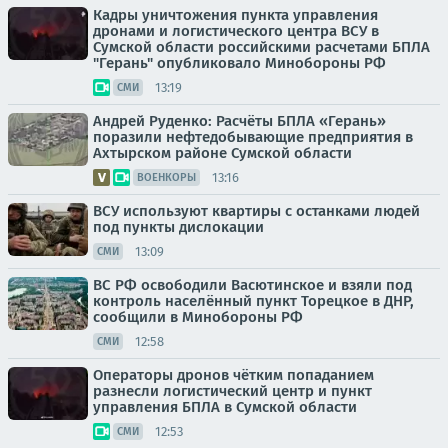
Кадры уничтожения пункта управления
дронами и логистического центра ВСУ в
Сумской области российскими расчетами БПЛА
"Герань" опубликовало Минобороны РФ
13:19
СМИ
Андрей Руденко: Расчёты БПЛА «Герань»
поразили нефтедобывающие предприятия в
Ахтырском районе Сумской области
13:16
ВОЕНКОРЫ
ВСУ используют квартиры с останками людей
под пункты дислокации
13:09
СМИ
ВС РФ освободили Васютинское и взяли под
контроль населённый пункт Торецкое в ДНР,
сообщили в Минобороны РФ
12:58
СМИ
Операторы дронов чётким попаданием
разнесли логистический центр и пункт
управления БПЛА в Сумской области
12:53
СМИ