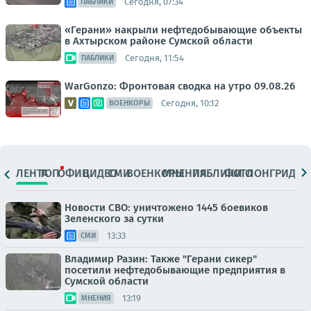
Сегодня, 07:34
ПАБЛИКИ
«Герани» накрыли нефтедобывающие объекты
в Ахтырском районе Сумской области
Сегодня, 11:54
ПАБЛИКИ
WarGonzo: Фронтовая сводка на утро 09.08.26
Сегодня, 10:12
ВОЕНКОРЫ
ЛЕНТА
ТОП
ОФИЦ.
ВИДЕО
СМИ
ВОЕНКОРЫ
МНЕНИЯ
ПАБЛИКИ
ФОТО
ЛОНГРИДЫ
Новости СВО: уничтожено 1445 боевиков
Зеленского за сутки
13:33
СМИ
Владимир Разин: Также "Герани сикер"
посетили нефтедобывающие предприятия в
Сумской области
13:19
МНЕНИЯ