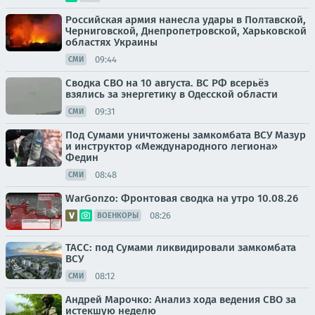
Российская армия нанесла удары в Полтавской,
Черниговской, Днепропетровской, Харьковской
областях Украины
09:44
СМИ
Сводка СВО на 10 августа. ВС РФ всерьёз
взялись за энергетику в Одесской области
09:31
СМИ
Под Сумами уничтожены замкомбата ВСУ Мазур
и инструктор «Международного легиона»
Федин
08:48
СМИ
WarGonzo: Фронтовая сводка на утро 10.08.26
08:26
ВОЕНКОРЫ
ТАСС: под Сумами ликвидировали замкомбата
ВСУ
08:12
СМИ
Андрей Марочко: Анализ хода ведения СВО за
истекшую неделю