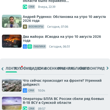
области было поражено...
Вчера, 22:39
СМИ
Андрей Руденко: Обстановка на утро 10 августа
2026 года
Сегодня, 07:06
ВОЕНКОРЫ
Два майора: #Сводка на утро 10 августа 2026
года
Сегодня, 06:51
ПАБЛИКИ
ЛЕНТА
ТОП
ОФИЦ.
ВИДЕО
СМИ
ВОЕНКОРЫ
МНЕНИЯ
ПАБЛИКИ
ФОТО
ЛОНГРИДЫ
Что сейчас происходит на фронте? Утренний
дайджест:
10:04
СМИ
Операторы БПЛА ВС России сбили ряд боевых
R-18 ВСУ в Сумской области
09:57
СМИ