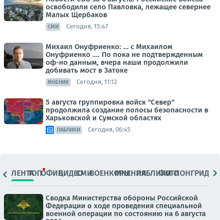
освободили село Павловка, лежащее севернее
Малых Щербаков
Сегодня, 15:47
СМИ
Михаил Онуфриенко: … с Михаилом
Онуфриенко …. По пока не подтвержденным
оф-но данным, вчера наши продолжили
добивать мост в Затоке
Сегодня, 11:12
МНЕНИЯ
5 августа группировка войск "Север"
продолжила создание полосы безопасности в
Харьковской и Сумской областях
Сегодня, 06:45
ПАБЛИКИ
ЛЕНТА
ТОП
ОФИЦ.
ВИДЕО
СМИ
ВОЕНКОРЫ
МНЕНИЯ
ПАБЛИКИ
ФОТО
ЛОНГРИДЫ
Сводка Министерства обороны Российской
Федерации о ходе проведения специальной
военной операции по состоянию на 6 августа