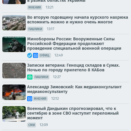
в разных областях Украины
13:21
МНЕНИЯ
Во вторую годовщину начала курского нахрюка
вспомнить можно и нужно очень многое
13:17
ПАБЛИКИ
Минобороны России: Вооруженные Силы
Российской Федерации продолжают
проведение специальной военной операции
12:49
ОФИЦ.
Записки ветерана: Геноцид складов в Сумах.
Ночью по городу прилетело 8 КАБов
12:27
ПАБЛИКИ
Александр Зимовский: Как медиаконсультант
медиаконсультанту
12:12
МНЕНИЯ
Военный Дандыкин спрогнозировал, что к
сентябрю в зоне СВО наступит переломный
момент
12:09
СМИ