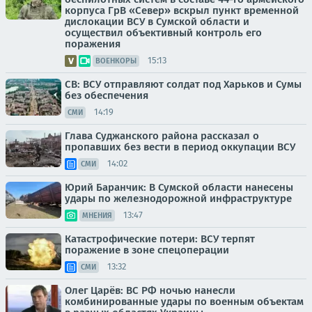
корпуса ГрВ «Север» вскрыл пункт временной
дислокации ВСУ в Сумской области и
осуществил объективный контроль его
поражения
15:13
ВОЕНКОРЫ
СВ: ВСУ отправляют солдат под Харьков и Сумы
без обеспечения
14:19
СМИ
Глава Суджанского района рассказал о
пропавших без вести в период оккупации ВСУ
14:02
СМИ
Юрий Баранчик: В Сумской области нанесены
удары по железнодорожной инфраструктуре
13:47
МНЕНИЯ
Катастрофические потери: ВСУ терпят
поражение в зоне спецоперации
13:32
СМИ
Олег Царёв: ВС РФ ночью нанесли
комбинированные удары по военным объектам