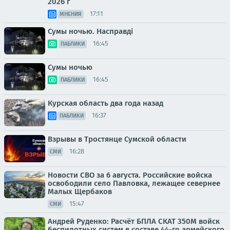
2026 г
17:11
МНЕНИЯ
Сумы ночью. Насправді
16:45
ПАБЛИКИ
Сумы ночью
16:45
ПАБЛИКИ
Курская область два года назад
16:37
ПАБЛИКИ
Взрывы в Тростянце Сумской области
16:28
СМИ
Новости СВО за 6 августа. Российские войска
освободили село Павловка, лежащее севернее
Малых Щербаков
15:47
СМИ
Андрей Руденко: Расчёт БПЛА СКАТ 350М войск
беспилотных систем в составе 44-го армейского