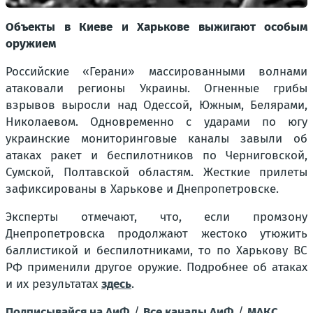
Объекты в Киеве и Харькове выжигают особым
оружием
Российские «Герани» массированными волнами
атаковали регионы Украины. Огненные грибы
взрывов выросли над Одессой, Южным, Белярами,
Николаевом. Одновременно с ударами по югу
украинские мониторинговые каналы завыли об
атаках ракет и беспилотников по Черниговской,
Сумской, Полтавской областям. Жесткие прилеты
зафиксированы в Харькове и Днепропетровске.
Эксперты отмечают, что, если промзону
Днепропетровска продолжают жестоко утюжить
баллистикой и беспилотниками, то по Харькову ВС
РФ применили другое оружие. Подробнее об атаках
и их результатах
здесь
.
Подписывайся на АиФ
/
Все каналы АиФ
/
MAКС