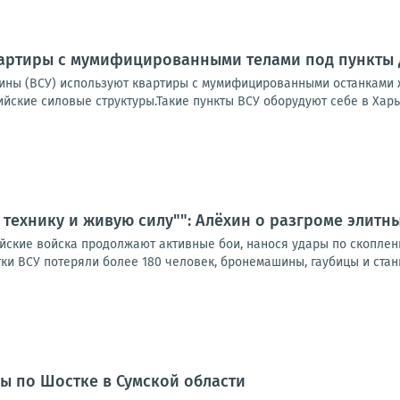
вартиры с мумифицированными телами под пункты
ны (ВСУ) используют квартиры с мумифицированными останками ж
ийские силовые структуры.Такие пункты ВСУ оборудуют себе в Харьк
 технику и живую силу"": Алёхин о разгроме элитн
ийские войска продолжают активные бои, нанося удары по скоплен
тки ВСУ потеряли более 180 человек, бронемашины, гаубицы и станци
ы по Шостке в Сумской области