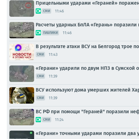
Прицельными ударами «Гераней» поражен
11:46
СМИ
Расчеты ударных БпЛА «Герань» поразили
11:46
ПАБЛИКИ
В результате атаки ВСУ на Белгород трое 
11:43
СМИ
«Герани» ударили по двум НПЗ в Сумской 
11:39
СМИ
ВСУ используют дома умерших жителей Хар
11:39
СМИ
ВС РФ при помощи "Гераней" поразили не
11:24
СМИ
«Герани» точными ударами поразили два у