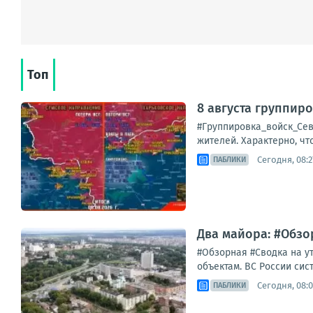
Топ
8 августа группир
#Группировка_войск_Сев
жителей. Характерно, ч
Сегодня, 08:2
ПАБЛИКИ
Два майора: #Обзор
#Обзорная #Сводка на у
объектам. ВС России сис
Сегодня, 08:0
ПАБЛИКИ