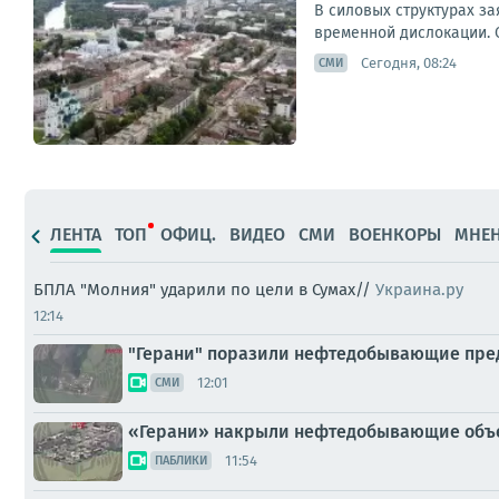
В силовых структурах з
временной дислокации. 
Сегодня, 08:24
СМИ
ЛЕНТА
ТОП
ОФИЦ.
ВИДЕО
СМИ
ВОЕНКОРЫ
МНЕ
БПЛА "Молния" ударили по цели в Сумах//
Украина.ру
12:14
"Герани" поразили нефтедобывающие пред
12:01
СМИ
«Герани» накрыли нефтедобывающие объе
11:54
ПАБЛИКИ