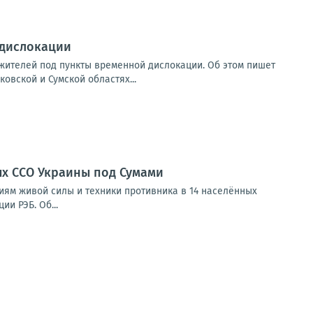
 дислокации
ителей под пункты временной дислокации. Об этом пишет
овской и Сумской областях...
ых ССО Украины под Сумами
иям живой силы и техники противника в 14 населённых
и РЭБ. Об...