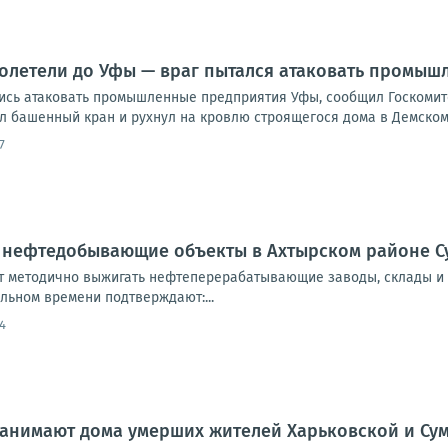
долетели до Уфы — враг пытался атаковать промы
ись атаковать промышленные предприятия Уфы, сообщил Госкомите
л башенный кран и рухнул на кровлю строящегося дома в Демском 
7
 нефтедобывающие объекты в Ахтырском районе С
методично выжигать нефтеперерабатывающие заводы, склады и ж/д
льном времени подтверждают:...
4
занимают дома умерших жителей Харьковской и Су