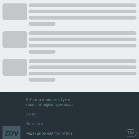
© Лента новостей Сумы
Email:
info@sumynews.ru
О нас
Контакты
ZOV
18+
Редакционная политика