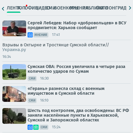
ЛЕНТА
ТОП
ОФИЦ.
ВИДЕО
СМИ
ВОЕНКОРЫ
МНЕНИЯ
ПАБЛИКИ
ФОТО
ЛОНГРИДЫ
Сергей Лебедев: Набор «добровольцев» в ВСУ
продвигается: Харьков сообщает
17:41
МНЕНИЯ
Взрывы в Охтырке и Тростянце Сумской области//
Украина.ру
16:34
Сумская ОВА: Россия увеличила в четыре раза
количество ударов по Сумам
16:30
СМИ
«Герань» разнесла склад с военным
имуществом в Сумской области
16:10
СМИ
Шесть под контролем, два освобождены: ВС РФ
заняли населённые пункты в Харьковской,
Сумской и Запорожской областях
15:24
СМИ