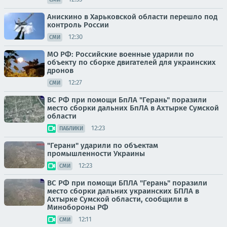
Анискино в Харьковской области перешло под
контроль России
12:30
СМИ
МО РФ: Российские военные ударили по
объекту по сборке двигателей для украинских
дронов
12:27
СМИ
ВС РФ при помощи БпЛА "Герань" поразили
место сборки дальних БпЛА в Ахтырке Сумской
области
12:23
ПАБЛИКИ
"Герани" ударили по объектам
промышленности Украины
12:23
СМИ
ВС РФ при помощи БПЛА "Герань" поразили
место сборки дальних украинских БПЛА в
Ахтырке Сумской области, сообщили в
Минобороны РФ
12:11
СМИ