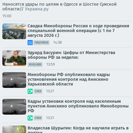
Наносятся удары по целям в Одессе и Шостке Сумской
области//
Украина.ру
15:00
Сводка Минобороны России о ходе проведения
специальной военной операции (с 1 по 7
августа 2026 г.)
14:38
ПАБЛИКИ
Эдуард Басурин: Цифры от Министерства
обороны РФ за неделю:
13:59
МНЕНИЯ
Минобороны РФ опубликовало кадры
установления контроля над Анискино
Харьковской области
13:21
СМИ
Кадры установки контроля над населенным
пунктом Анискино опубликовало Минобороны
РФ
13:21
СМИ
Владислав Шурыгин: Когда не научили играть в
прятки