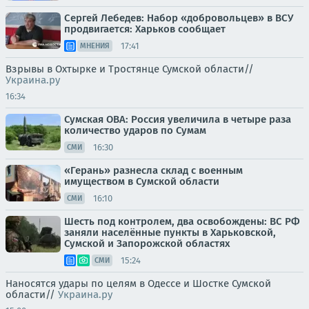
Сергей Лебедев: Набор «добровольцев» в ВСУ
продвигается: Харьков сообщает
17:41
МНЕНИЯ
Взрывы в Охтырке и Тростянце Сумской области//
Украина.ру
16:34
Сумская ОВА: Россия увеличила в четыре раза
количество ударов по Сумам
16:30
СМИ
«Герань» разнесла склад с военным
имуществом в Сумской области
16:10
СМИ
Шесть под контролем, два освобождены: ВС РФ
заняли населённые пункты в Харьковской,
Сумской и Запорожской областях
15:24
СМИ
Наносятся удары по целям в Одессе и Шостке Сумской
области//
Украина.ру