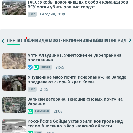
ТАСС: якобы покончивших с собой командиров
ВСУ могли убить родные солдат
Сегодня, 11:39
СМИ
ЛЕНТА
ТОП
ОФИЦ.
ВИДЕО
СМИ
ВОЕНКОРЫ
МНЕНИЯ
ПАБЛИКИ
ФОТО
ЛОНГРИДЫ
Апти Алаудинов: Уничтожение укрепрайона
противника
21:45
ОФИЦ.
«Пушечное мясо почти исчерпано»: на Западе
предрекают скорый крах Киева
21:15
СМИ
Записки ветерана: Геноцид «Новых почт» на
Украине
21:08
ПАБЛИКИ
Российские бойцы установили контроль над
селом Анискино в Харьковской области