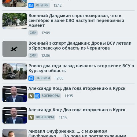
12:12
МНЕНИЯ
Военный Дандыкин спрогнозировал, что к
сентябрю в зоне СВО наступит переломный
момент
12:09
СМИ
Военный эксперт Дандыкин: Дроны ВСУ летели
в Ярославскую область из Чернигова
12:06
СМИ
Ровно два года назад началось вторжение ВСУ в
Курскую область
12:05
ПАБЛИКИ
Александр Коц: Два года вторжению в Курск
11:35
ВОЕНКОРЫ
Александр Коц: Два года вторжению в Курск
11:14
ВОЕНКОРЫ
Михаил Онуфриенко: … с Михаилом
Онуфриенко …. По пока не подтвержденным