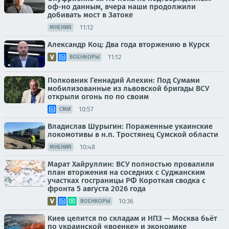
оф-но данным, вчера наши продолжили
добивать мост в Затоке
11:12
МНЕНИЯ
Александр Коц: Два года вторжению в Курск
11:12
ВОЕНКОРЫ
Полковник Геннадий Алехин: Под Сумами
мобилизованные из львовской бригады ВСУ
открыли огонь по по своим
10:57
СМИ
Владислав Шурыгин: Пораженные укаинские
локомотивы в н.п. Тростянец Сумской области
10:48
МНЕНИЯ
Марат Хайруллин: ВСУ полностью провалили
план вторжения на соседних с Суджанским
участках госграницы РФ Короткая сводка с
фронта 5 августа 2026 года
10:36
ВОЕНКОРЫ
Киев целится по складам и НПЗ — Москва бьёт
по украинской «военке» и экономике