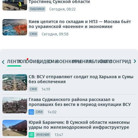
Тростянец Сумской области
Сегодня, 08:22
ПАБЛИКИ
Киев целится по складам и НПЗ — Москва бьёт
по украинской «военке» и экономике
Сегодня, 09:58
СМИ
ЛЕНТА
ТОП
ОФИЦ.
ВИДЕО
СМИ
ВОЕНКОРЫ
МНЕНИЯ
ПАБЛИКИ
ФОТО
ЛОНГРИДЫ
СВ: ВСУ отправляют солдат под Харьков и Сумы
без обеспечения
14:19
СМИ
Глава Суджанского района рассказал о
пропавших без вести в период оккупации ВСУ
14:02
СМИ
Юрий Баранчик: В Сумской области нанесены
удары по железнодорожной инфраструктуре
13:47
МНЕНИЯ