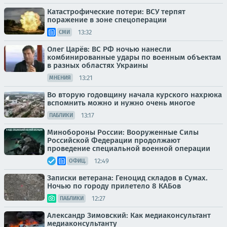
Катастрофические потери: ВСУ терпят
поражение в зоне спецоперации
13:32
СМИ
Олег Царёв: ВС РФ ночью нанесли
комбинированные удары по военным объектам
в разных областях Украины
13:21
МНЕНИЯ
Во вторую годовщину начала курского нахрюка
вспомнить можно и нужно очень многое
13:17
ПАБЛИКИ
Минобороны России: Вооруженные Силы
Российской Федерации продолжают
проведение специальной военной операции
12:49
ОФИЦ.
Записки ветерана: Геноцид складов в Сумах.
Ночью по городу прилетело 8 КАБов
12:27
ПАБЛИКИ
Александр Зимовский: Как медиаконсультант
медиаконсультанту