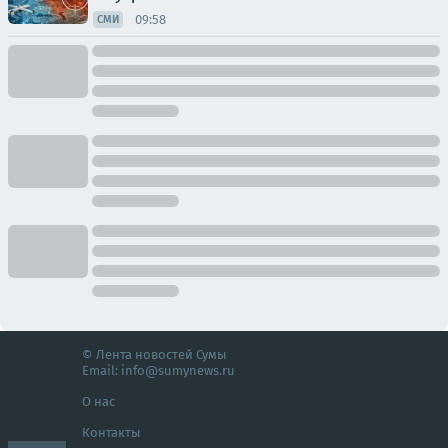
09:58
СМИ
© Лента новостей Сумы
Email:
info@sumynews.ru
О нас
Контакты