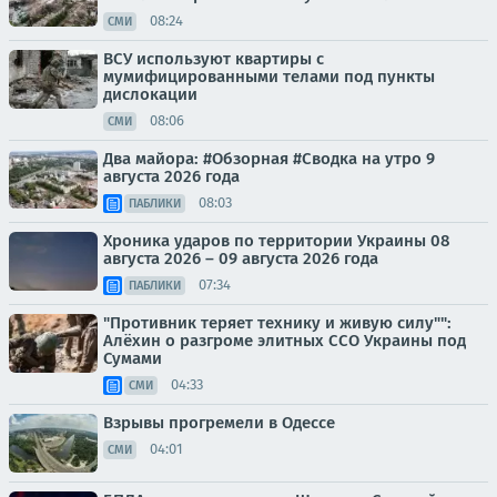
08:24
СМИ
ВСУ используют квартиры с
мумифицированными телами под пункты
дислокации
08:06
СМИ
Два майора: #Обзорная #Сводка на утро 9
августа 2026 года
08:03
ПАБЛИКИ
Хроника ударов по территории Украины 08
августа 2026 – 09 августа 2026 года
07:34
ПАБЛИКИ
"Противник теряет технику и живую силу"":
Алёхин о разгроме элитных ССО Украины под
Сумами
04:33
СМИ
Взрывы прогремели в Одессе
04:01
СМИ