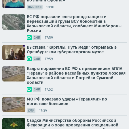
по линии фронта»
18:10
ПАБЛИКИ
ВС РФ поразили электроподстанцию и
перевозивший грузы ВСУ локомотив в
Харьковской области, сообщает Минобороны
России
17:59
СМИ
Выставка "Каргалы. Путь меди" открылась в
Оренбургском губернаторском музее
17:59
СМИ
Кадры поражения ВС РФ с применением БПЛА
"Герань" в районе населённых пунктов Лозовая
Харьковской области и Погребки Сумской
области
17:52
СМИ
МО РФ показало удары «Геранями» по
логистике боевиков
17:39
СМИ
Сводка Министерства обороны Российской
Федерации о ходе проведения специальной