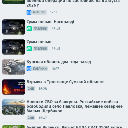
военной операции по состоянию на 6 августа
2026 г
17:11
МНЕНИЯ
Сумы ночью. Насправді
16:45
ПАБЛИКИ
Сумы ночью
16:45
ПАБЛИКИ
Курская область два года назад
16:37
ПАБЛИКИ
Взрывы в Тростянце Сумской области
16:28
СМИ
Новости СВО за 6 августа. Российские войска
освободили село Павловка, лежащее севернее
Малых Щербаков
15:47
СМИ
Андрей Руденко: Расчёт БПЛА СКАТ 350М войск