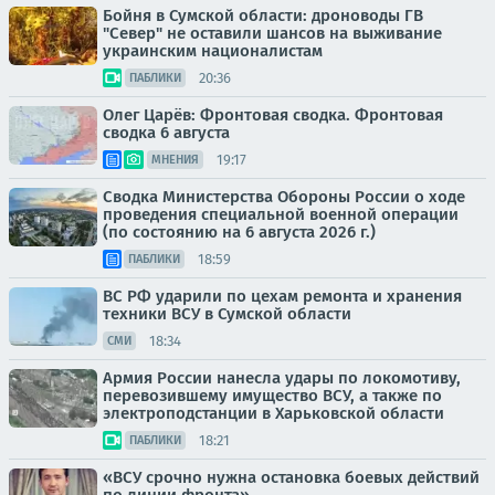
Бойня в Сумской области: дроноводы ГВ
"Север" не оставили шансов на выживание
украинским националистам
20:36
ПАБЛИКИ
Олег Царёв: Фронтовая сводка. Фронтовая
сводка 6 августа
19:17
МНЕНИЯ
Сводка Министерства Обороны России о ходе
проведения специальной военной операции
(по состоянию на 6 августа 2026 г.)
18:59
ПАБЛИКИ
ВС РФ ударили по цехам ремонта и хранения
техники ВСУ в Сумской области
18:34
СМИ
Армия России нанесла удары по локомотиву,
перевозившему имущество ВСУ, а также по
электроподстанции в Харьковской области
18:21
ПАБЛИКИ
«ВСУ срочно нужна остановка боевых действий