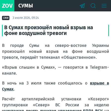
ZOV
СУМЫ
3 июля 2026, 09:24
СМИ
В Сумах произошёл новый взрыв на
фоне воздушной тревоги
В городе Сумы на северо-востоке Украины
произошёл новый взрыв на фоне воздушной
тревоги, передаёт телеканал «Общественное».
«Взрыв слышен в Сумах», — говорится в Telegram-
канале.
В ночь на 3 июля также сообщалось о
взрыве в
Сумах
.
Расчёт артиллерийской установки «Козерог»
группировки «Север» ВС России за неделю
уничтожил десять пунктов управления БПЛА ВСУ
на