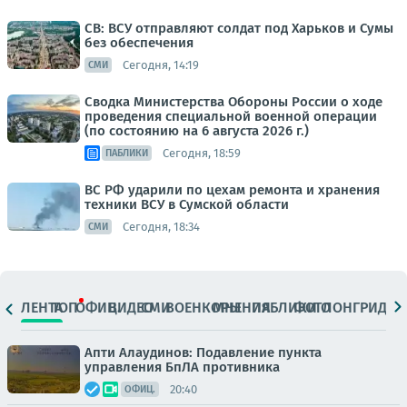
СВ: ВСУ отправляют солдат под Харьков и Сумы
без обеспечения
Сегодня, 14:19
СМИ
Сводка Министерства Обороны России о ходе
проведения специальной военной операции
(по состоянию на 6 августа 2026 г.)
Сегодня, 18:59
ПАБЛИКИ
ВС РФ ударили по цехам ремонта и хранения
техники ВСУ в Сумской области
Сегодня, 18:34
СМИ
ЛЕНТА
ТОП
ОФИЦ.
ВИДЕО
СМИ
ВОЕНКОРЫ
МНЕНИЯ
ПАБЛИКИ
ФОТО
ЛОНГРИДЫ
Апти Алаудинов: Подавление пункта
управления БпЛА противника
20:40
ОФИЦ.