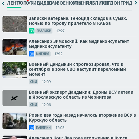
ЛЕНТА
ТОП
ОФИЦ.
ВИДЕО
СМИ
ВОЕНКОРЫ
МНЕНИЯ
ПАБЛИКИ
ФОТО
ЛОНГРИДЫ
Записки ветерана: Геноцид складов в Сумах.
Ночью по городу прилетело 8 КАБов
12:27
ПАБЛИКИ
Александр Зимовский: Как медиаконсультант
медиаконсультанту
12:12
МНЕНИЯ
Военный Дандыкин спрогнозировал, что к
сентябрю в зоне СВО наступит переломный
момент
12:09
СМИ
Военный эксперт Дандыкин: Дроны ВСУ летели
в Ярославскую область из Чернигова
12:06
СМИ
Ровно два года назад началось вторжение ВСУ в
Курскую область
12:05
ПАБЛИКИ
Александр Коц: Два года вторжению в Курск