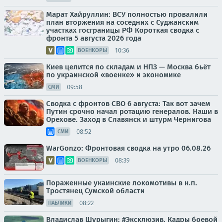
Марат Хайруллин: ВСУ полностью провалили
план вторжения на соседних с Суджанским
участках госграницы РФ Короткая сводка с
фронта 5 августа 2026 года
10:36
ВОЕНКОРЫ
Киев целится по складам и НПЗ — Москва бьёт
по украинской «военке» и экономике
09:58
СМИ
Сводка с фронтов СВО 6 августа: Так вот зачем
Путин срочно начал ротацию генералов. Наши в
Орехове. Заход в Славянск и штурм Чернигова
08:52
СМИ
WarGonzo: Фронтовая сводка на утро 06.08.26
08:39
ВОЕНКОРЫ
Пораженные укаинские локомотивы в н.п.
Тростянец Сумской области
08:22
ПАБЛИКИ
Владислав Шурыгин: #Эксклюзив. Кадры боевой