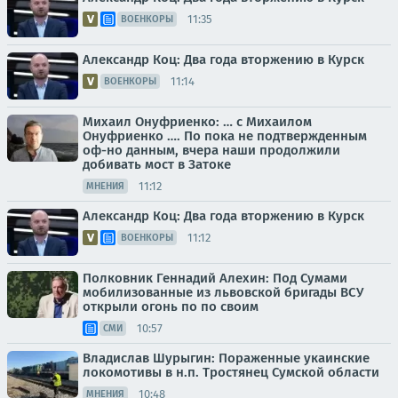
11:35
ВОЕНКОРЫ
Александр Коц: Два года вторжению в Курск
11:14
ВОЕНКОРЫ
Михаил Онуфриенко: … с Михаилом
Онуфриенко …. По пока не подтвержденным
оф-но данным, вчера наши продолжили
добивать мост в Затоке
11:12
МНЕНИЯ
Александр Коц: Два года вторжению в Курск
11:12
ВОЕНКОРЫ
Полковник Геннадий Алехин: Под Сумами
мобилизованные из львовской бригады ВСУ
открыли огонь по по своим
10:57
СМИ
Владислав Шурыгин: Пораженные укаинские
локомотивы в н.п. Тростянец Сумской области
10:48
МНЕНИЯ