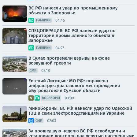
ВС РФ нанесли удар по промышленному
объекту в Запорожье
04:46
ПАБЛИКИ
СПЕЦОПЕРАЦИЯ: ВС РФ нанесли удар по
территории промышленного обьекта в
Запорожье
04:27
ПАБЛИКИ
В Сумах прогремели взрывы на фоне
воздушной тревоги
03:18
СМИ
Евгений Лисицын: МО РФ: поражена
инфраструктура газового месторождения
«Бугроватое» в Сумской области
03:09
ВОЕНКОРЫ
Минобороны: ВС РФ нанесли удар по Одесской
ТЭЦ и семи электроподстанциям на Украине
02:03
СМИ
За прошедшую неделю ВС РФ освободили и
установили контроль над девятью населёнными