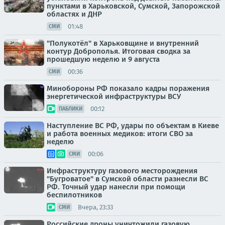
пунктами в Харьковской, Сумской, Запорожской
областях и ДНР
01:48
СМИ
"Полукотёл" в Харьковщине и внутренний
контур Доброполья. Итоговая сводка за
прошедшую неделю и 9 августа
00:36
СМИ
Минобороны РФ показало кадры поражения
энергетической инфраструктуры ВСУ
00:12
ПАБЛИКИ
Наступление ВС РФ, удары по объектам в Киеве
и работа военных медиков: итоги СВО за
неделю
00:06
СМИ
Инфраструктуру газового месторождения
"Бугроватое" в Сумской области разнесли ВС
РФ. Точный удар нанесли при помощи
беспилотников
Вчера, 23:33
СМИ
Российские дроны уничтожили газовую