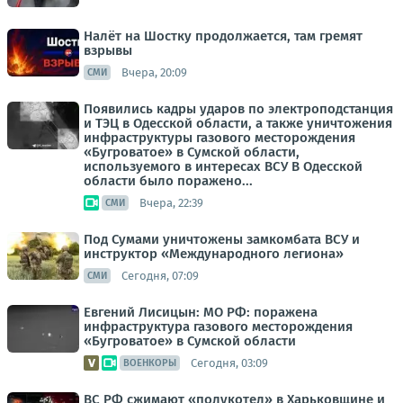
Налёт на Шостку продолжается, там гремят
взрывы
Вчера, 20:09
СМИ
Появились кадры ударов по электроподстанция
и ТЭЦ в Одесской области, а также уничтожения
инфраструктуры газового месторождения
«Бугроватое» в Сумской области,
используемого в интересах ВСУ В Одесской
области было поражено...
Вчера, 22:39
СМИ
Под Сумами уничтожены замкомбата ВСУ и
инструктор «Международного легиона»
Сегодня, 07:09
СМИ
Евгений Лисицын: МО РФ: поражена
инфраструктура газового месторождения
«Бугроватое» в Сумской области
Сегодня, 03:09
ВОЕНКОРЫ
ВС РФ сжимают «полукотел» в Харьковщине и