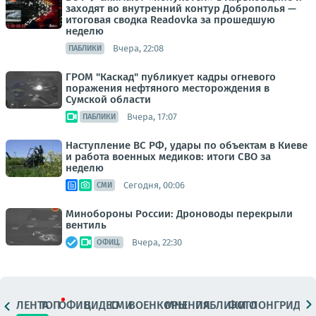
заходят во внутренний контур Доброполья —
итоговая сводка Readovka за прошедшую
неделю
Вчера, 22:08
ПАБЛИКИ
ГРОМ "Каскад" публикует кадры огневого
поражения нефтяного месторождения в
Сумской области
Вчера, 17:07
ПАБЛИКИ
Наступление ВС РФ, удары по объектам в Киеве
и работа военных медиков: итоги СВО за
неделю
Сегодня, 00:06
СМИ
Минобороны России: Дроноводы перекрыли
вентиль
Вчера, 22:30
ОФИЦ.
ЛЕНТА
ТОП
ОФИЦ.
ВИДЕО
СМИ
ВОЕНКОРЫ
МНЕНИЯ
ПАБЛИКИ
ФОТО
ЛОНГРИДЫ