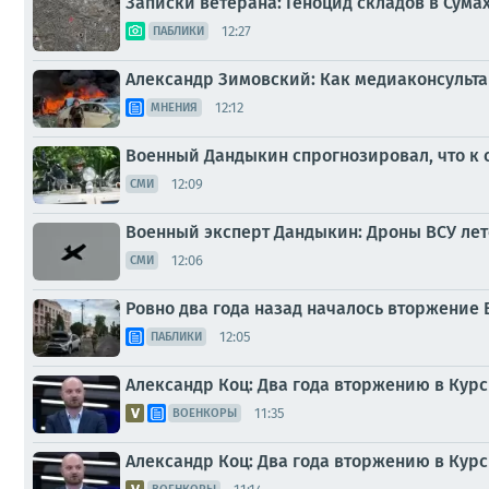
Записки ветерана: Геноцид складов в Сума
12:27
ПАБЛИКИ
Александр Зимовский: Как медиаконсульта
12:12
МНЕНИЯ
Военный Дандыкин спрогнозировал, что к 
12:09
СМИ
Военный эксперт Дандыкин: Дроны ВСУ лет
12:06
СМИ
Ровно два года назад началось вторжение 
12:05
ПАБЛИКИ
Александр Коц: Два года вторжению в Курс
11:35
ВОЕНКОРЫ
Александр Коц: Два года вторжению в Курс