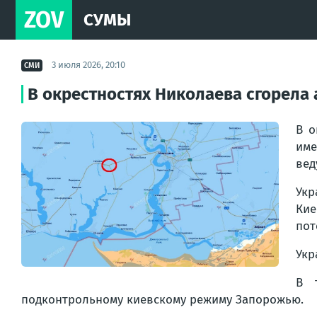
ZOV
СУМЫ
3 июля 2026, 20:10
СМИ
В окрестностях Николаева сгорела
В о
име
вед
Укр
Кие
пот
Укр
В 
подконтрольному киевскому режиму Запорожью.