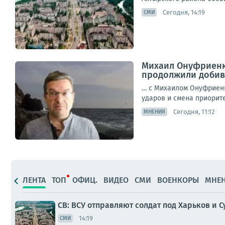
Сегодня, 14:19
СМИ
Михаил Онуфриенк
продолжили добива
… с Михаилом Онуфриенк
ударов и смена приоритет
Сегодня, 11:12
МНЕНИЯ
ЛЕНТА
ТОП
ОФИЦ.
ВИДЕО
СМИ
ВОЕНКОРЫ
МНЕ
СВ: ВСУ отправляют солдат под Харьков и 
14:19
СМИ