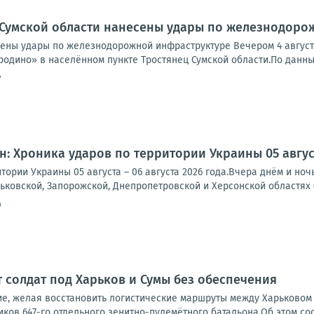
 Сумской области нанесены удары по железнодоро
сены удары по железнодорожной инфраструктуре Вечером 4 авгус
одино» в населённом пункте Тростянец Сумской области.По данным с
7
: Хроника ударов по территории Украины 05 августа
тории Украины 05 августа – 06 августа 2026 года.Вчера днём и но
рьковской, Запорожской, Днепропетровской и Херсонской областях (
9
т солдат под Харьков и Сумы без обеспечения
е, желая восстановить логистические маршруты между Харьковом
ков 647-го отдельного зенитно-пулемётного батальона.Об этом со