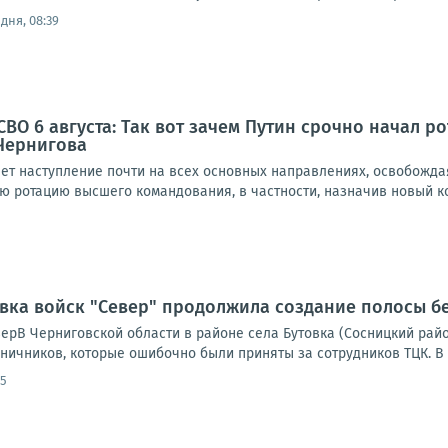
дня, 08:39
ВО 6 августа: Так вот зачем Путин срочно начал р
Чернигова
ет наступление почти на всех основных направлениях, освобожда
ю ротацию высшего командования, в частности, назначив новый к
овка войск "Север" продолжила создание полосы б
ерВ Черниговской области в районе села Бутовка (Сосницкий рай
ничников, которые ошибочно были приняты за сотрудников ТЦК. В р
45