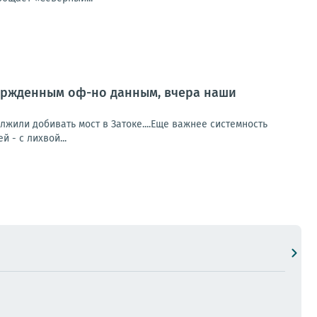
ержденным оф-но данным, вчера наши
или добивать мост в Затоке....Еще важнее системность
й - с лихвой...