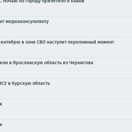
х. Ночью по городу прилетело 8 КАБов
нт медиаконсультанту
сентябрю в зоне СВО наступит переломный момент
ели в Ярославскую область из Чернигова
ВСУ в Курскую область
к
к