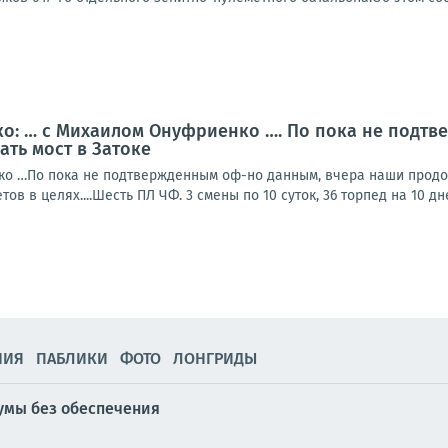
о: … с Михаилом Онуфриенко …. По пока не подтв
ть мост в Затоке
о …По пока не подтвержденным оф-но данным, вчера наши продолж
ов в целях....Шесть ПЛ ЧФ. 3 смены по 10 суток, 36 торпед на 10 дне
НИЯ
ПАБЛИКИ
ФОТО
ЛОНГРИДЫ
Сумы без обеспечения