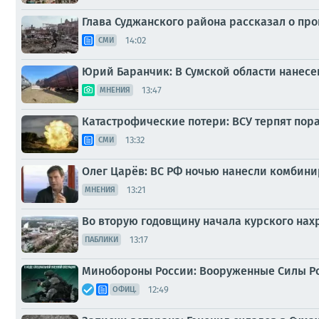
Глава Суджанского района рассказал о про
14:02
СМИ
Юрий Баранчик: В Сумской области нанес
13:47
МНЕНИЯ
Катастрофические потери: ВСУ терпят пор
13:32
СМИ
Олег Царёв: ВС РФ ночью нанесли комбин
13:21
МНЕНИЯ
Во вторую годовщину начала курского нах
13:17
ПАБЛИКИ
Минобороны России: Вооруженные Силы Р
12:49
ОФИЦ.