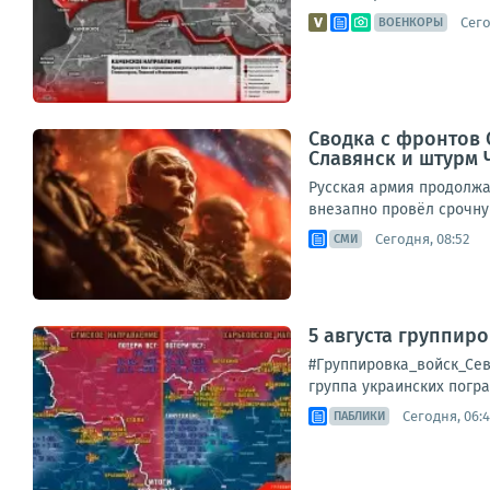
Сего
ВОЕНКОРЫ
Сводка с фронтов С
Славянск и штурм 
Русская армия продолжа
внезапно провёл срочну
Сегодня, 08:52
СМИ
5 августа группир
#Группировка_войск_Сев
группа украинских погра
Сегодня, 06:
ПАБЛИКИ