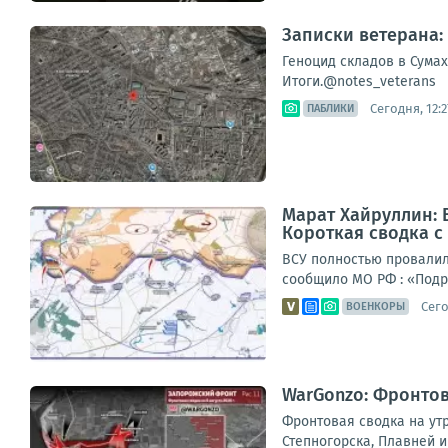
Записки ветерана:
Геноцид складов в Сумах
Итоги.@notes_veterans
Сегодня, 12:2
ПАБЛИКИ
Марат Хайруллин: 
Короткая сводка с 
ВСУ полностью провалили
сообщило МО РФ : «Подр
Сего
ВОЕНКОРЫ
WarGonzo: Фронтова
Фронтовая сводка на ут
Степногорска, Плавней и