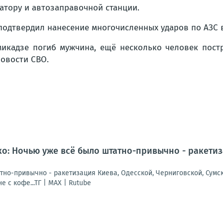
атору и автозаправочной станции.
подтвердил нанесение многочисленных ударов по АЗС в
амикадзе погиб мужчина, ещё несколько человек пост
овости СВО.
: Ночью уже всё было штатно-привычно - ракетиза
но-привычно - ракетизация Киева, Одесской, Черниговской, Сумско
е с кофе...ТГ | МАХ | Rutube