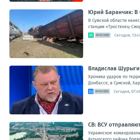
Юрий Баранчик: В
В Сумской области нане
станции «Тростянец-Смор
Сегодня, 13:4
МНЕНИЯ
Владислав Шурыгин
Хроника ударов по терри
Донбассе, в Сумской, Ха
Сегодня, 07:4
МНЕНИЯ
СВ: ВСУ отправляю
Украинское командовани
Ахтырского района боеви