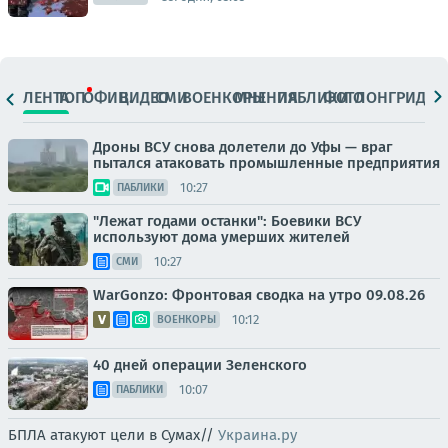
ЛЕНТА
ТОП
ОФИЦ.
ВИДЕО
СМИ
ВОЕНКОРЫ
МНЕНИЯ
ПАБЛИКИ
ФОТО
ЛОНГРИДЫ
Дроны ВСУ снова долетели до Уфы — враг
пытался атаковать промышленные предприятия
10:27
ПАБЛИКИ
"Лежат годами останки": Боевики ВСУ
используют дома умерших жителей
10:27
СМИ
WarGonzo: Фронтовая сводка на утро 09.08.26
10:12
ВОЕНКОРЫ
40 дней операции Зеленского
10:07
ПАБЛИКИ
БПЛА атакуют цели в Сумах//
Украина.ру