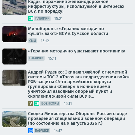
Кадры поражения железнодорожной
инфраструктуры, используемой в интересах
ВСУ, по порядку:
15:21
ПАБЛИКИ
Минобороны: «Герани» методично
«ушатывают» ВСУ в Сумской области
15:12
СМИ
«Герани» методично ушатывают противника
15:11
ПАБЛИКИ
Андрей Руденко: Экипаж тяжёлой огнеметной
системы ТОС-2 «Тосочка» подразделения войск
РХБ-защиты 44-го армейского корпуса
группировки «Север» в ночное время
уничтожил взводный опорный пункт и
скопления живой силы ВСУ в...
15:11
ВОЕНКОРЫ
Сводка Министерства Обороны России о ходе
проведения специальной военной операции
(по состоянию на 9 августа 2026 г.)
14:17
ПАБЛИКИ