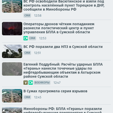
ВС РФ освободили Васютинское и взяли под
контроль населённый пункт Торецкое в ДНР,
сообщили в Минобороны РФ
12:58
СМИ
Операторы дронов чётким попаданием
разнесли логистический центр и пункт
управления БПЛА в Сумской области
12:53
СМИ
ВС РФ поразили два НПЗ в Сумской области
12:51
СМИ
Евгений Поддубный: Расчёты ударных БПЛА
«Герань» нанесли точечные удары по
нефтедобывающим объектам в Ахтырском
районе Сумской области
12:47
ВОЕНКОРЫ
В Сумах прогремела серия взрывов
12:45
СМИ
Минобороны РФ: БПЛА «Герань» поразили
нефтедобывающие предприятия в Сумской