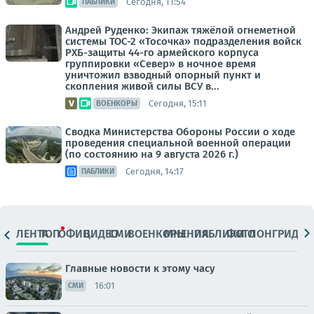
Сегодня, 11:54
ПАБЛИКИ
Андрей Руденко: Экипаж тяжёлой огнеметной
системы ТОС-2 «Тосочка» подразделения войск
РХБ-защиты 44-го армейского корпуса
группировки «Север» в ночное время
уничтожил взводный опорный пункт и
скопления живой силы ВСУ в...
Сегодня, 15:11
ВОЕНКОРЫ
Сводка Министерства Обороны России о ходе
проведения специальной военной операции
(по состоянию на 9 августа 2026 г.)
Сегодня, 14:17
ПАБЛИКИ
ЛЕНТА
ТОП
ОФИЦ.
ВИДЕО
СМИ
ВОЕНКОРЫ
МНЕНИЯ
ПАБЛИКИ
ФОТО
ЛОНГРИДЫ
Главные новости к этому часу
16:01
СМИ