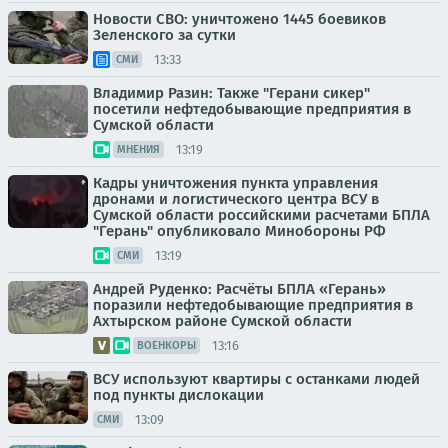
Новости СВО: уничтожено 1445 боевиков
Зеленского за сутки
13:33
СМИ
Владимир Разин: Также "Герани сикер"
посетили нефтедобывающие предприятия в
Сумской области
13:19
МНЕНИЯ
Кадры уничтожения пункта управления
дронами и логистического центра ВСУ в
Сумской области российскими расчетами БПЛА
"Герань" опубликовало Минобороны РФ
13:19
СМИ
Андрей Руденко: Расчёты БПЛА «Герань»
поразили нефтедобывающие предприятия в
Ахтырском районе Сумской области
13:16
ВОЕНКОРЫ
ВСУ используют квартиры с останками людей
под пункты дислокации
13:09
СМИ