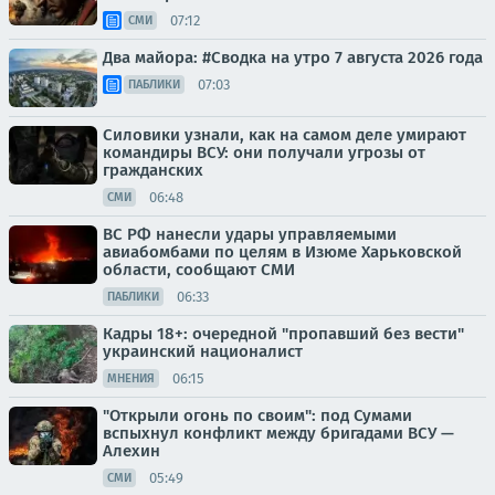
07:12
СМИ
Два майора: #Сводка на утро 7 августа 2026 года
07:03
ПАБЛИКИ
Силовики узнали, как на самом деле умирают
командиры ВСУ: они получали угрозы от
гражданских
06:48
СМИ
ВС РФ нанесли удары управляемыми
авиабомбами по целям в Изюме Харьковской
области, сообщают СМИ
06:33
ПАБЛИКИ
Кадры 18+: очередной "пропавший без вести"
украинский националист
06:15
МНЕНИЯ
"Открыли огонь по своим": под Сумами
вспыхнул конфликт между бригадами ВСУ —
Алехин
05:49
СМИ