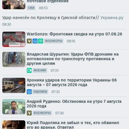
почтовое отделение
08:53
СМИ
Удар нанесён по Кролевцу в Сумской области//
Украина.ру
08:30
WarGonzo: Фронтовая сводка на утро 07.08.26
08:16
ВОЕНКОРЫ
Владислав Шурыгин: Удары ФПВ дронами на
оптоволокне по транспорту противника и
другим целям
07:51
МНЕНИЯ
Хроника ударов по территории Украины 06
августа – 07 августа 2026 года
07:33
ПАБЛИКИ
Андрей Руденко: Обстановка на утро 7 августа
2026 года
07:30
ВОЕНКОРЫ
Юрий Подоляка не забыл о тех, кто обвинил
его во вранье. Ответил