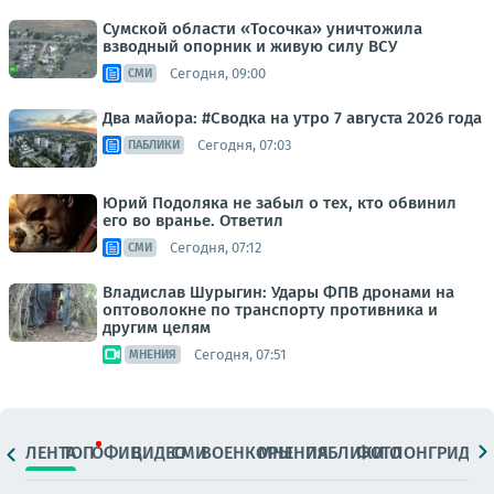
Сумской области «Тосочка» уничтожила
взводный опорник и живую силу ВСУ
Сегодня, 09:00
СМИ
Два майора: #Сводка на утро 7 августа 2026 года
Сегодня, 07:03
ПАБЛИКИ
Юрий Подоляка не забыл о тех, кто обвинил
его во вранье. Ответил
Сегодня, 07:12
СМИ
Владислав Шурыгин: Удары ФПВ дронами на
оптоволокне по транспорту противника и
другим целям
Сегодня, 07:51
МНЕНИЯ
ЛЕНТА
ТОП
ОФИЦ.
ВИДЕО
СМИ
ВОЕНКОРЫ
МНЕНИЯ
ПАБЛИКИ
ФОТО
ЛОНГРИДЫ