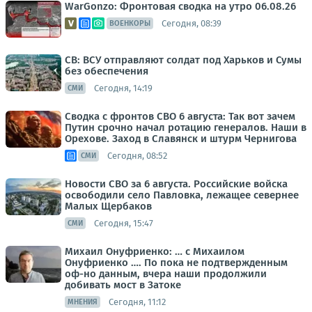
WarGonzo: Фронтовая сводка на утро 06.08.26
Сегодня, 08:39
ВОЕНКОРЫ
СВ: ВСУ отправляют солдат под Харьков и Сумы
без обеспечения
Сегодня, 14:19
СМИ
Сводка с фронтов СВО 6 августа: Так вот зачем
Путин срочно начал ротацию генералов. Наши в
Орехове. Заход в Славянск и штурм Чернигова
Сегодня, 08:52
СМИ
Новости СВО за 6 августа. Российские войска
освободили село Павловка, лежащее севернее
Малых Щербаков
Сегодня, 15:47
СМИ
Михаил Онуфриенко: … с Михаилом
Онуфриенко …. По пока не подтвержденным
оф-но данным, вчера наши продолжили
добивать мост в Затоке
Сегодня, 11:12
МНЕНИЯ