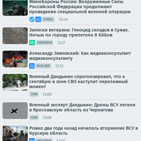
Минобороны России: Вооруженные Силы
Российской Федерации продолжают
проведение специальной военной операции
12:49
ОФИЦ.
Записки ветерана: Геноцид складов в Сумах.
Ночью по городу прилетело 8 КАБов
12:27
ПАБЛИКИ
Александр Зимовский: Как медиаконсультант
медиаконсультанту
12:12
МНЕНИЯ
Военный Дандыкин спрогнозировал, что к
сентябрю в зоне СВО наступит переломный
момент
12:09
СМИ
Военный эксперт Дандыкин: Дроны ВСУ летели
в Ярославскую область из Чернигова
12:06
СМИ
Ровно два года назад началось вторжение ВСУ в
Курскую область
12:05
ПАБЛИКИ