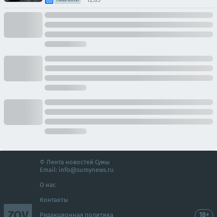
© Лента новостей Сумы
Email:
info@sumynews.ru
О нас
Контакты
ZOV
18+
Редакционная политика