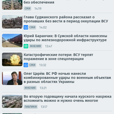
без обеспечения
14:19
СМИ
Глава Суджанского района рассказал о
пропавших без вести в период оккупации ВСУ
14:02
СМИ
Юрий Баранчик: В Сумской области нанесены
удары по железнодорожной инфраструктуре
13:47
МНЕНИЯ
Катастрофические потери: ВСУ терпят
поражение в зоне спецоперации
13:32
СМИ
Олег Царёв: ВС РФ ночью нанесли
комбинированные удары по военным объектам
в разных областях Украины
13:21
МНЕНИЯ
Во вторую годовщину начала курского нахрюка
вспомнить можно и нужно очень многое
13:17
ПАБЛИКИ