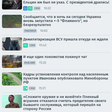
Ельцин им был не указ. С президентом дрались!
16:22
СМИ
Сообщается, что в ночь на сегодня Украина
вновь запустила +-5 "Фламинго", но
безрезультатно
16:03
ПАБЛИКИ
Демилитаризация ВСУ пришла откуда не ждали
15:42
СМИ
И еще один локомотив покинул чат
15:33
МНЕНИЯ
Кадры установления контроля над населенным
пунктом Ивановка опубликовало Минобороны
РФ
15:21
СМИ
«Сложите оружие и не воюйте!» Пленный
всушник отказался считать предателем своего
бывшего сослуживца, который перешёл на
сторону России