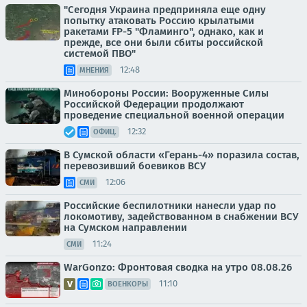
"Сегодня Украина предприняла еще одну
попытку атаковать Россию крылатыми
ракетами FP-5 "Фламинго", однако, как и
прежде, все они были сбиты российской
системой ПВО"
12:48
МНЕНИЯ
Минобороны России: Вооруженные Силы
Российской Федерации продолжают
проведение специальной военной операции
12:32
ОФИЦ.
В Сумской области «Герань-4» поразила состав,
перевозивший боевиков ВСУ
12:06
СМИ
Российские беспилотники нанесли удар по
локомотиву, задействованном в снабжении ВСУ
на Сумском направлении
11:24
СМИ
WarGonzo: Фронтовая сводка на утро 08.08.26
11:10
ВОЕНКОРЫ