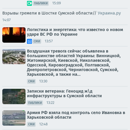
15:09
ПАБЛИКИ
Взрывы гремели в Шостке Сумской области//
Украина.ру
14:07
Логистика и энергетика: что известно о новом
ударе ВС РФ по Украине
13:57
СМИ
Воздушная тревога сейчас объявлена в
большинстве областей Украины: Винницкой,
Житомирской, Киевской, Николаевской,
Одесской, Кировоградской, Полтавской,
Днепропетровской, Черниговской, Сумской,
Харьковской, а также на...
13:30
СМИ
Записки ветерана: Геноцид ж\д
инфраструктуры в Сумской области
13:22
ПАБЛИКИ
Армия РФ взяла под контроль село Ивановка в
Харьковской области
12:48
СМИ