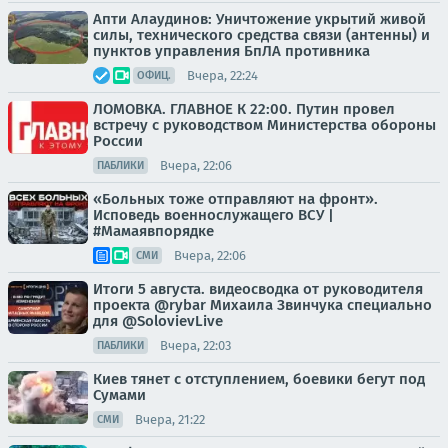
Апти Алаудинов: Уничтожение укрытий живой
силы, технического средства связи (антенны) и
пунктов управления БпЛА противника
Вчера, 22:24
ОФИЦ.
ЛОМОВКА. ГЛАВНОЕ К 22:00. Путин провел
встречу с руководством Министерства обороны
России
Вчера, 22:06
ПАБЛИКИ
«Больных тоже отправляют на фронт».
Исповедь военнослужащего ВСУ |
#Мамаявпорядке
Вчера, 22:06
СМИ
Итоги 5 августа. видеосводка от руководителя
проекта @rybar Михаила Звинчука специально
для @SolovievLive
Вчера, 22:03
ПАБЛИКИ
Киев тянет с отступлением, боевики бегут под
Сумами
Вчера, 21:22
СМИ