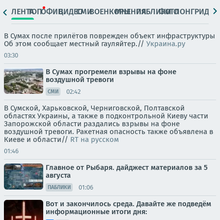
ЛЕНТА
ТОП
ОФИЦ.
ВИДЕО
СМИ
ВОЕНКОРЫ
МНЕНИЯ
ПАБЛИКИ
ФОТО
ЛОНГРИДЫ
В Сумах после прилётов поврежден объект инфраструктуры
Об этом сообщает местный гауляйтер.//
Украина.ру
03:30
В Сумах прогремели взрывы на фоне
воздушной тревоги
02:42
СМИ
В Сумской, Харьковской, Черниговской, Полтавской
областях Украины, а также в подконтрольной Киеву части
Запорожской области раздались взрывы на фоне
воздушной тревоги. Ракетная опасность также объявлена в
Киеве и области//
RT на русском
01:46
Главное от Рыбаря. дайджест материалов за 5
августа
01:06
ПАБЛИКИ
Вот и закончилось среда. Давайте же подведём
информационные итоги дня: