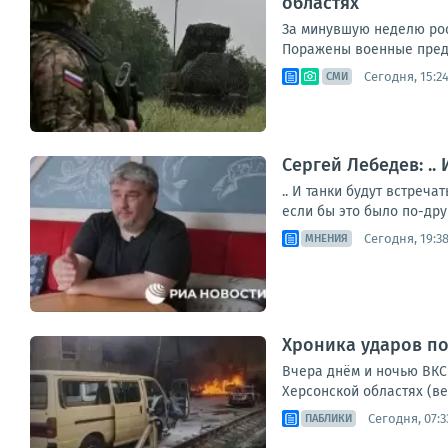
областях
За минувшую неделю рос
Поражены военные предпр
Сегодня, 15:2
СМИ
Сергей Лебедев: ..
.. И танки будут встреч
если бы это было по-дру
Сегодня, 19:3
МНЕНИЯ
Хроника ударов по 
Вчера днём и ночью ВКС 
Херсонской областях (ве
Сегодня, 07:3
ПАБЛИКИ