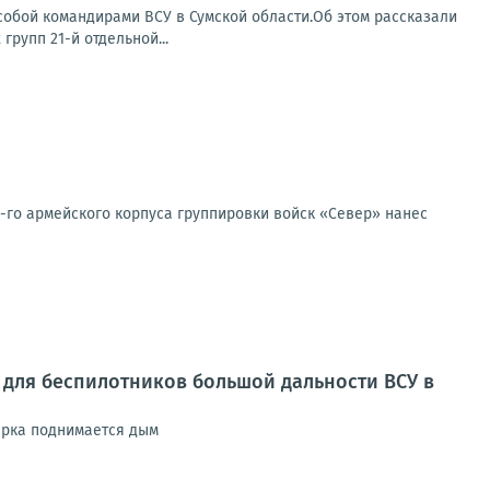
собой командирами ВСУ в Сумской области.Об этом рассказали
групп 21-й отдельной...
-го армей­ско­го кор­пу­са груп­пи­ров­ки войск «Север» нанес
 для беспилотников большой дальности ВСУ в
ырка поднимается дым