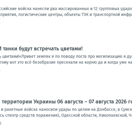
сийские войска нанесли два массированных и 12 групповых удар
иятия, логистические центры, объекты ТЭК и транспортной инфрас
4
 И танки будут встречать цветами!
ать цветами!«Привет земляк я по поводу поста про могилизацию я д
гому вот это всё безобразие пресекали на корню да и когда уже на
8
территории Украины 06 августа – 07 августа 2026 г
и ракетные войска наносили удары по целям на Донбассе, в Сумск
сь спектр средств поражения), Одесской области, Николаевской, Че
3