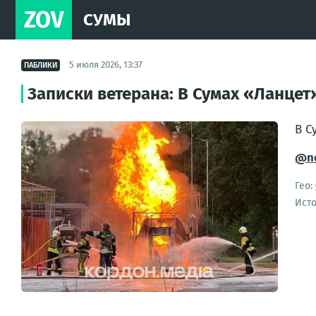
ZOV
СУМЫ
5 июля 2026, 13:37
ПАБЛИКИ
Записки ветерана: В Сумах «Ланце
В С
@no
Гео:
Ист