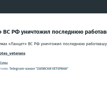
т» ВС РФ уничтожил последнюю работав
умах «Ланцет» ВС РФ уничтожил последнюю работавшую
tes_veterans
Сумы
очник:
Telegram-канал "ZАПИСКИ VЕТЕРАНА"