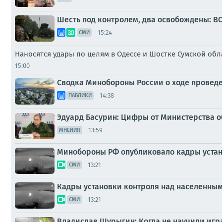
Шесть под контролем, два освобождены: В
15:24
СМИ
Наносятся удары по целям в Одессе и Шостке Сумской об
15:00
Сводка Минобороны России о ходе проведени
14:38
ПАБЛИКИ
Эдуард Басурин: Цифры от Министерства о
13:59
МНЕНИЯ
Минобороны РФ опубликовало кадры устан
13:21
СМИ
Кадры установки контроля над населенны
13:21
СМИ
Владислав Шурыгин: Когда не научили игра