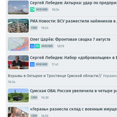
Сергей Лебедев: Ахтырка: удар по предпр
18:34
МНЕНИЯ
РИА Новости: ВСУ разместили наёмников в 
18:24
СМИ
Олег Царёв: Фронтовая сводка 7 августа
18:19
МНЕНИЯ
Сергей Лебедев: Набор «добровольцев» в 
17:41
МНЕНИЯ
Взрывы в Охтырке и Тростянце Сумской области//
Украин
16:34
Сумская ОВА: Россия увеличила в четыре р
16:30
СМИ
«Герань» разнесла склад с военным имуще
16:10
СМИ