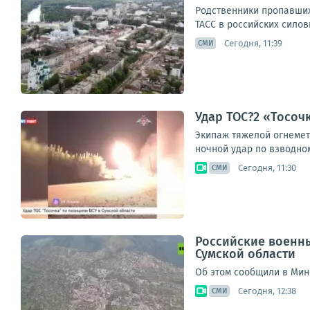
Родственники пропавших
ТАСС в российских силов
Сегодня, 11:39
СМИ
Удар ТОС?2 «Тосоч
Эки­паж тяже­лой огне­мет
ноч­ной удар по взвод­но­м
Сегодня, 11:30
СМИ
Российские военны
Сумской области
Об этом сообщили в Мин
Сегодня, 12:38
СМИ