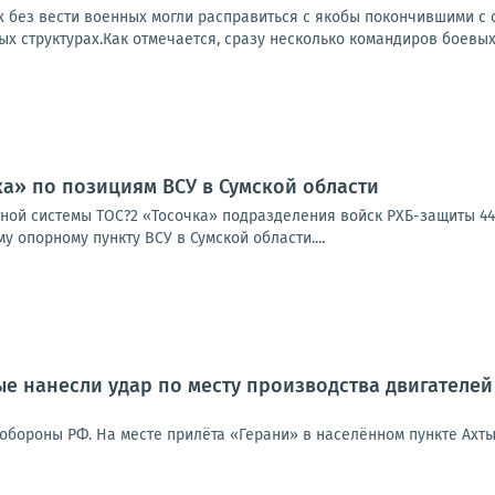
 без вести военных могли расправиться с якобы покончившими с 
ых структурах.Как отмечается, сразу несколько командиров боевых 
ка» по позициям ВСУ в Сумской области
­ной систе­мы ТОС?2 «Тосоч­ка» под­раз­де­ле­ния войск РХБ-защи­ты 44
у опор­но­му пунк­ту ВСУ в Сум­ской обла­сти....
е нанесли удар по месту производства двигателей
обороны РФ. На месте прилёта «Герани» в населённом пункте Ахт