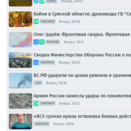
Вчера, 20:40
ОФИЦ.
Бойня в Сумской области: дроноводы ГВ "
Вчера, 20:36
ПАБЛИКИ
Олег Царёв: Фронтовая сводка. Фронтовая 
Вчера, 19:17
МНЕНИЯ
Сводка Министерства Обороны России о ход
Вчера, 18:59
ПАБЛИКИ
ВС РФ ударили по цехам ремонта и хранени
Вчера, 18:34
СМИ
Армия России нанесла удары по локомотив
Вчера, 18:21
ПАБЛИКИ
«ВСУ срочно нужна остановка боевых дейс
Вчера, 18:10
ПАБЛИКИ