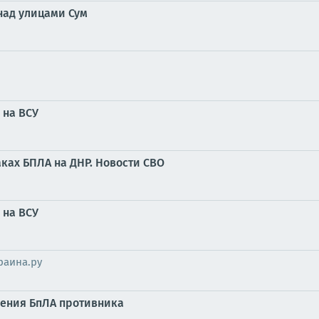
над улицами Сум
 на ВСУ
ках БПЛА на ДНР. Новости СВО
 на ВСУ
раина.ру
ления БпЛА противника