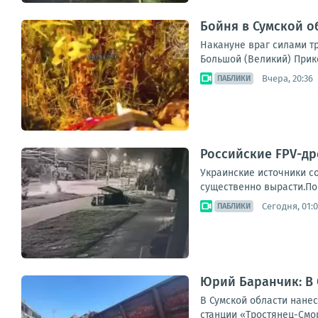
Бойня в Сумской о
Накануне враг силами тр
Большой (Великий) Прик
Вчера, 20:36
ПАБЛИКИ
Российские FPV-др
Украинские источники с
существенно вырасти.По
Сегодня, 01:
ПАБЛИКИ
Юрий Баранчик: В
В Сумской области нане
станции «Тростянец-Смор