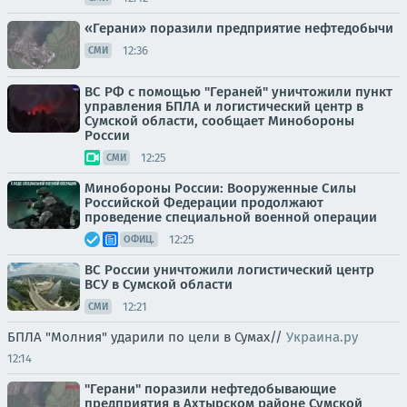
«Герани» поразили предприятие нефтедобычи
12:36
СМИ
ВС РФ с помощью "Гераней" уничтожили пункт
управления БПЛА и логистический центр в
Сумской области, сообщает Минобороны
России
12:25
СМИ
Минобороны России: Вооруженные Силы
Российской Федерации продолжают
проведение специальной военной операции
12:25
ОФИЦ.
ВС России уничтожили логистический центр
ВСУ в Сумской области
12:21
СМИ
БПЛА "Молния" ударили по цели в Сумах//
Украина.ру
12:14
"Герани" поразили нефтедобывающие
предприятия в Ахтырском районе Сумской