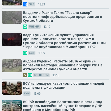
13:33
СМИ
Владимир Разин: Также "Герани сикер"
посетили нефтедобывающие предприятия в
Сумской области
13:19
МНЕНИЯ
Кадры уничтожения пункта управления
дронами и логистического центра ВСУ в
Сумской области российскими расчетами БПЛА
"Герань" опубликовало Минобороны РФ
13:19
СМИ
Андрей Руденко: Расчёты БПЛА «Герань»
поразили нефтедобывающие предприятия в
Ахтырском районе Сумской области
13:16
ВОЕНКОРЫ
ВСУ используют квартиры с останками людей
под пункты дислокации
13:09
СМИ
ВС РФ освободили Васютинское и взяли под
контроль населённый пункт Торецкое в ДНР,
сообщили в Минобороны РФ