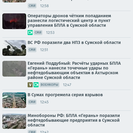
12:58
СМИ
Операторы дронов чётким попаданием
разнесли логистический центр и пункт
управления БПЛА в Сумской области
12:53
СМИ
ВС РФ поразили два НПЗ в Сумской области
12:51
СМИ
Евгений Поддубный: Расчёты ударных БПЛА
«Герань» нанесли точечные удары по
нефтедобывающим объектам в Ахтырском
районе Сумской области
12:47
ВОЕНКОРЫ
В Сумах прогремела серия взрывов
12:45
СМИ
Минобороны РФ: БПЛА «Герань» поразили
нефтедобывающие предприятия в Сумской
области
12:42
СМИ