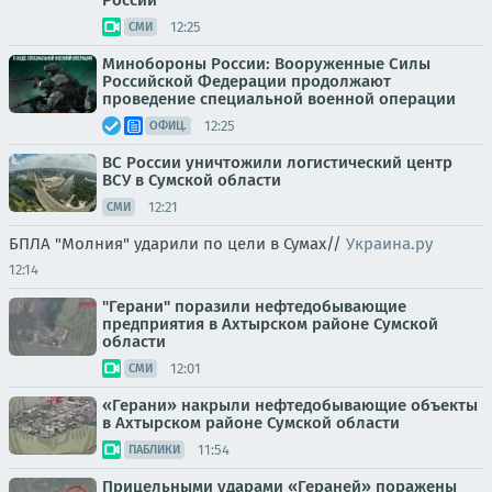
России
12:25
СМИ
Минобороны России: Вооруженные Силы
Российской Федерации продолжают
проведение специальной военной операции
12:25
ОФИЦ.
ВС России уничтожили логистический центр
ВСУ в Сумской области
12:21
СМИ
БПЛА "Молния" ударили по цели в Сумах//
Украина.ру
12:14
"Герани" поразили нефтедобывающие
предприятия в Ахтырском районе Сумской
области
12:01
СМИ
«Герани» накрыли нефтедобывающие объекты
в Ахтырском районе Сумской области
11:54
ПАБЛИКИ
Прицельными ударами «Гераней» поражены