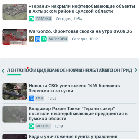
«Герани» накрыли нефтедобывающие объекты
в Ахтырском районе Сумской области
Сегодня, 11:54
ПАБЛИКИ
WarGonzo: Фронтовая сводка на утро 09.08.26
Сегодня, 10:12
ВОЕНКОРЫ
ЛЕНТА
ТОП
ОФИЦ.
ВИДЕО
СМИ
ВОЕНКОРЫ
МНЕНИЯ
ПАБЛИКИ
ФОТО
ЛОНГРИДЫ
Новости СВО: уничтожено 1445 боевиков
Зеленского за сутки
13:33
СМИ
Владимир Разин: Также "Герани сикер"
посетили нефтедобывающие предприятия в
Сумской области
13:19
МНЕНИЯ
Кадры уничтожения пункта управления