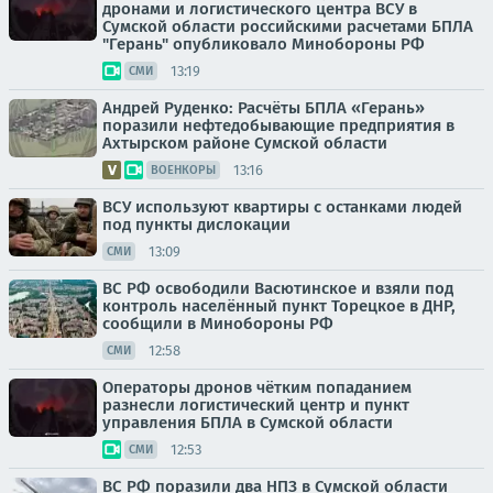
дронами и логистического центра ВСУ в
Сумской области российскими расчетами БПЛА
"Герань" опубликовало Минобороны РФ
13:19
СМИ
Андрей Руденко: Расчёты БПЛА «Герань»
поразили нефтедобывающие предприятия в
Ахтырском районе Сумской области
13:16
ВОЕНКОРЫ
ВСУ используют квартиры с останками людей
под пункты дислокации
13:09
СМИ
ВС РФ освободили Васютинское и взяли под
контроль населённый пункт Торецкое в ДНР,
сообщили в Минобороны РФ
12:58
СМИ
Операторы дронов чётким попаданием
разнесли логистический центр и пункт
управления БПЛА в Сумской области
12:53
СМИ
ВС РФ поразили два НПЗ в Сумской области