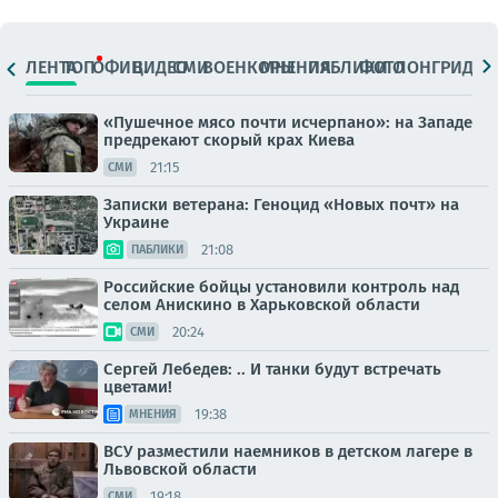
ЛЕНТА
ТОП
ОФИЦ.
ВИДЕО
СМИ
ВОЕНКОРЫ
МНЕНИЯ
ПАБЛИКИ
ФОТО
ЛОНГРИДЫ
«Пушечное мясо почти исчерпано»: на Западе
предрекают скорый крах Киева
21:15
СМИ
Записки ветерана: Геноцид «Новых почт» на
Украине
21:08
ПАБЛИКИ
Российские бойцы установили контроль над
селом Анискино в Харьковской области
20:24
СМИ
Сергей Лебедев: .. И танки будут встречать
цветами!
19:38
МНЕНИЯ
ВСУ разместили наемников в детском лагере в
Львовской области
19:18
СМИ