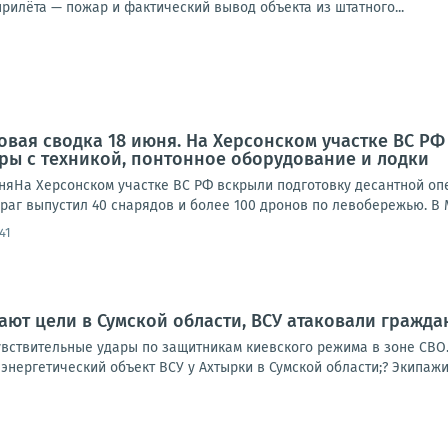
прилёта — пожар и фактический вывод объекта из штатного...
овая сводка 18 июня. На Херсонском участке ВС Р
ры с техникой, понтонное оборудование и лодки
няНа Херсонском участке ВС РФ вскрыли подготовку десантной опе
раг выпустил 40 снарядов и более 100 дронов по левобережью. В 
:41
ют цели в Сумской области, ВСУ атаковали гражда
увствительные удары по защитникам киевского режима в зоне СВО.
нергетический объект ВСУ у Ахтырки в Сумской области;? Экипажи