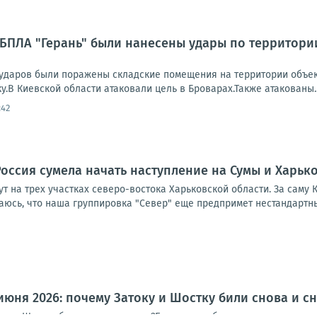
БПЛА "Герань" были нанесены удары по территори
 ударов были поражены складские помещения на территории объект
у.В Киевской области атаковали цель в Броварах.Также атакованы..
:42
Россия сумела начать наступление на Сумы и Харьк
т на трех участках северо-востока Харьковской области. За саму
аюсь, что наша группировка "Север" еще предпримет нестандартные
июня 2026: почему Затоку и Шостку били снова и с
оку и Шостку били снова и снова?Главная особенность суток — не 