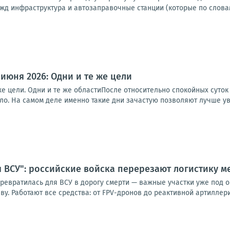
жд инфраструктура и автозаправочные станции (которые по словам
 июня 2026: Одни и те же цели
 же цели. Одни и те же областиПосле относительно спокойных суто
ло. На самом деле именно такие дни зачастую позволяют лучше ув
я ВСУ": российские войска перерезают логистику 
превратилась для ВСУ в дорогу смерти — важные участки уже под
у. Работают все средства: от FPV-дронов до реактивной артиллерии