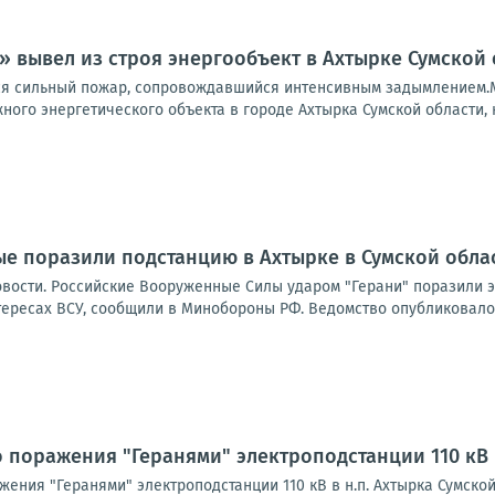
» вывел из строя энергообъект в Ахтырке Сумской 
ся сильный пожар, сопровождавшийся интенсивным задымлением.
ого энергетического объекта в городе Ахтырка Сумской области, к
е поразили подстанцию в Ахтырке в Сумской обла
овости. Российские Вооруженные Силы ударом "Герани" поразили э
ересах ВСУ, сообщили в Минобороны РФ. Ведомство опубликовало 
 поражения "Геранями" электроподстанции 110 кВ в
ения "Геранями" электроподстанции 110 кВ в н.п. Ахтырка Сумско