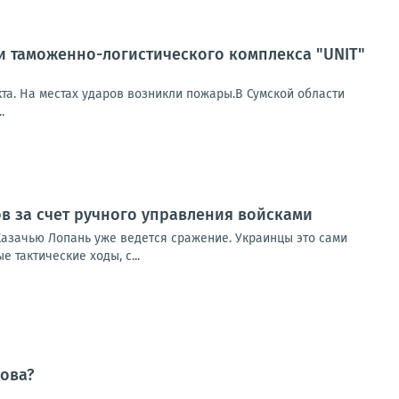
и таможенно-логистического комплекса "UNIT"
а. На местах ударов возникли пожары.В Сумской области
.
ов за счет ручного управления войсками
 Казачью Лопань уже ведется сражение. Украинцы это сами
 тактические ходы, с...
нова?
количество ударов, а концентрация внимания на отдельных