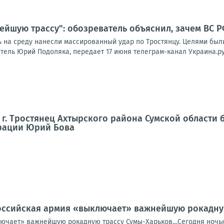
йшую трассу": обозреватель объяснил, зачем ВС Р
ь на среду нанесли массированный удар по Тростянцу. Целями б
тель Юрий Подоляка, передает 17 июня телеграм-канал Украина.ру
г. Тростянец Ахтырского района Сумской области 
рации Юрий Бова
оссийская армия «выключает» важнейшую рокадну
ючает» важнейшую рокадную трассу Сумы-Харьков…Сегодня ночью